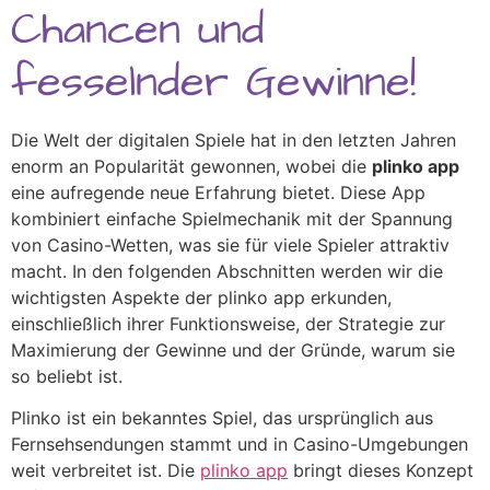
Chancen und
fesselnder Gewinne!
Die Welt der digitalen Spiele hat in den letzten Jahren
enorm an Popularität gewonnen, wobei die
plinko app
eine aufregende neue Erfahrung bietet. Diese App
kombiniert einfache Spielmechanik mit der Spannung
von Casino-Wetten, was sie für viele Spieler attraktiv
macht. In den folgenden Abschnitten werden wir die
wichtigsten Aspekte der plinko app erkunden,
einschließlich ihrer Funktionsweise, der Strategie zur
Maximierung der Gewinne und der Gründe, warum sie
so beliebt ist.
Plinko ist ein bekanntes Spiel, das ursprünglich aus
Fernsehsendungen stammt und in Casino-Umgebungen
weit verbreitet ist. Die
plinko app
bringt dieses Konzept