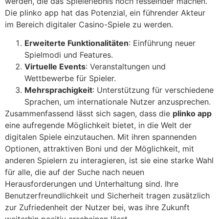
werden, die das Spielerlebnis noch fesselnder machen.
Die plinko app hat das Potenzial, ein führender Akteur
im Bereich digitaler Casino-Spiele zu werden.
Erweiterte Funktionalitäten
: Einführung neuer
Spielmodi und Features.
Virtuelle Events
: Veranstaltungen und
Wettbewerbe für Spieler.
Mehrsprachigkeit
: Unterstützung für verschiedene
Sprachen, um internationale Nutzer anzusprechen.
Zusammenfassend lässt sich sagen, dass die
plinko app
eine aufregende Möglichkeit bietet, in die Welt der
digitalen Spiele einzutauchen. Mit ihren spannenden
Optionen, attraktiven Boni und der Möglichkeit, mit
anderen Spielern zu interagieren, ist sie eine starke Wahl
für alle, die auf der Suche nach neuen
Herausforderungen und Unterhaltung sind. Ihre
Benutzerfreundlichkeit und Sicherheit tragen zusätzlich
zur Zufriedenheit der Nutzer bei, was ihre Zukunft