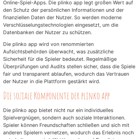
Online-Spiel-Apps. Die plinko app legt großen Wert auf
den Schutz der persönlichen Informationen und der
finanziellen Daten der Nutzer. So werden moderne
Verschlüsselungstechnologien eingesetzt, um die
Datenbanken der Nutzer zu schützen.
Die plinko app wird von renommierten
Aufsichtsbehörden überwacht, was zusätzliche
Sicherheit für die Spieler bedeutet. Regelmäßige
Überprüfungen und Audits stellen sicher, dass die Spiele
fair und transparent ablaufen, wodurch das Vertrauen
der Nutzer in die Plattform gestärkt wird.
Die soziale Komponente der plinko app
Die plinko app bietet nicht nur ein individuelles
Spielvergnügen, sondern auch soziale Interaktionen.
Spieler können Freundschaften schließen und sich mit
anderen Spielern vernetzen, wodurch das Erlebnis noch