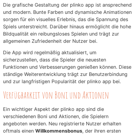
Die grafische Gestaltung der plinko app ist ansprechend
und modern. Bunte Farben und dynamische Animationen
sorgen für ein visuelles Erlebnis, das die Spannung des
Spiels unterstreicht. Darüber hinaus ermöglicht die hohe
Bildqualität ein reibungsloses Spielen und trägt zur
allgemeinen Zufriedenheit der Nutzer bei.
Die App wird regelmäßig aktualisiert, um
sicherzustellen, dass die Spieler die neuesten
Funktionen und Verbesserungen genießen können. Diese
ständige Weiterentwicklung trägt zur Benutzerbindung
und zur langfristigen Popularität der plinko app bei.
Verfügbarkeit von Boni und Aktionen
Ein wichtiger Aspekt der plinko app sind die
verschiedenen Boni und Aktionen, die Spielern
angeboten werden. Neu registrierte Nutzer erhalten
oftmals einen
Willkommensbonus
, der ihren ersten