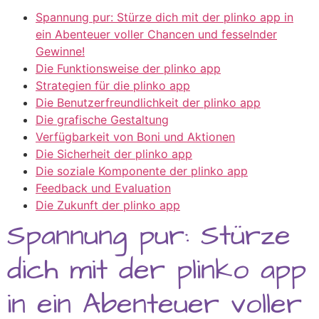
Spannung pur: Stürze dich mit der plinko app in
ein Abenteuer voller Chancen und fesselnder
Gewinne!
Die Funktionsweise der plinko app
Strategien für die plinko app
Die Benutzerfreundlichkeit der plinko app
Die grafische Gestaltung
Verfügbarkeit von Boni und Aktionen
Die Sicherheit der plinko app
Die soziale Komponente der plinko app
Feedback und Evaluation
Die Zukunft der plinko app
Spannung pur: Stürze
dich mit der plinko app
in ein Abenteuer voller