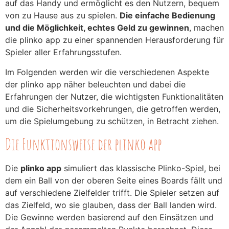
auf das Handy und ermöglicht es den Nutzern, bequem
von zu Hause aus zu spielen.
Die einfache Bedienung
und die Möglichkeit, echtes Geld zu gewinnen
, machen
die plinko app zu einer spannenden Herausforderung für
Spieler aller Erfahrungsstufen.
Im Folgenden werden wir die verschiedenen Aspekte
der plinko app näher beleuchten und dabei die
Erfahrungen der Nutzer, die wichtigsten Funktionalitäten
und die Sicherheitsvorkehrungen, die getroffen werden,
um die Spielumgebung zu schützen, in Betracht ziehen.
Die Funktionsweise der plinko app
Die
plinko app
simuliert das klassische Plinko-Spiel, bei
dem ein Ball von der oberen Seite eines Boards fällt und
auf verschiedene Zielfelder trifft. Die Spieler setzen auf
das Zielfeld, wo sie glauben, dass der Ball landen wird.
Die Gewinne werden basierend auf den Einsätzen und