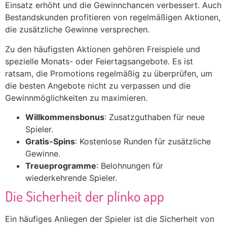
Einsatz erhöht und die Gewinnchancen verbessert. Auch
Bestandskunden profitieren von regelmäßigen Aktionen,
die zusätzliche Gewinne versprechen.
Zu den häufigsten Aktionen gehören Freispiele und
spezielle Monats- oder Feiertagsangebote. Es ist
ratsam, die Promotions regelmäßig zu überprüfen, um
die besten Angebote nicht zu verpassen und die
Gewinnmöglichkeiten zu maximieren.
Willkommensbonus
: Zusatzguthaben für neue
Spieler.
Gratis-Spins
: Kostenlose Runden für zusätzliche
Gewinne.
Treueprogramme
: Belohnungen für
wiederkehrende Spieler.
Die Sicherheit der plinko app
Ein häufiges Anliegen der Spieler ist die Sicherheit von