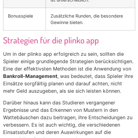
Bonusspiele
Zusätzliche Runden, die besondere
Gewinne bieten.
Strategien für die plinko app
Um in der plinko app erfolgreich zu sein, sollten die
Spieler einige grundlegende Strategien berücksichtigen.
Eine der effektivsten Methoden ist die Anwendung von
Bankroll-Management
, was bedeutet, dass Spieler ihre
Einsätze sorgfältig planen und darauf achten, nicht
mehr Geld auszugeben, als sie sich leisten können.
Darüber hinaus kann das Studieren vergangener
Ergebnisse und das Erkennen von Mustern in den
Wattebäuschen dazu beitragen, ihre Entscheidungen zu
verbessern. Es ist auch wichtig, die verschiedenen
Einsatsstufen und deren Auswirkungen auf die