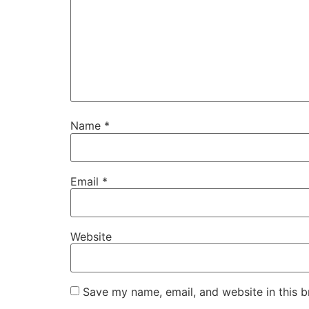
Name
*
Email
*
Website
Save my name, email, and website in this b