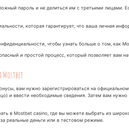
ожный пароль и не делиться им с третьими лицами. Е
альности, которая гарантирует, что ваша личная инфо
нфиденциальности, чтобы узнать больше о том, как M
зопасный и простой процесс, который позволяет вам на
а Mostbet
 бонусы, вам нужно зарегистрироваться на официальном
цо) и ввести необходимые сведения. Затем вам нужно 
ть в Mostbet casino, где вы можете выбрать из широк
 за реальные деньги или в тестовом режиме.