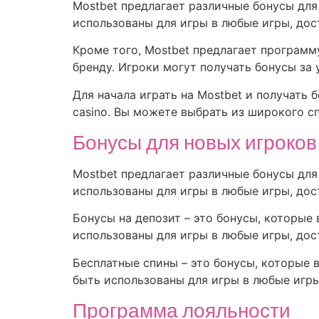
Mostbet предлагает различные бонусы для
использованы для игры в любые игры, дос
Кроме того, Mostbet предлагает программ
бренду. Игроки могут получать бонусы за 
Для начала играть на Mostbet и получать 
casino. Вы можете выбрать из широкого сп
Бонусы для новых игроков
Mostbet предлагает различные бонусы для
использованы для игры в любые игры, дос
Бонусы на депозит – это бонусы, которые 
использованы для игры в любые игры, дос
Бесплатные спины – это бонусы, которые 
быть использованы для игры в любые игры
Программа лояльности