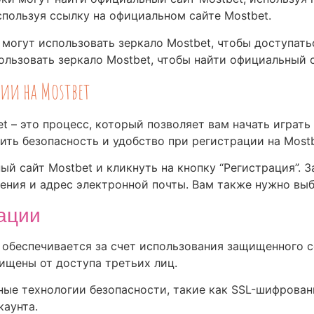
спользуя ссылку на официальном сайте Mostbet.
 могут использовать зеркало Mostbet, чтобы доступать
ользовать зеркало Mostbet, чтобы найти официальный с
ции на Mostbet
 – это процесс, который позволяет вам начать играть в
ить безопасность и удобство при регистрации на Mostb
ый сайт Mostbet и кликнуть на кнопку “Регистрация”. 
ения и адрес электронной почты. Вам также нужно выб
рации
 обеспечивается за счет использования защищенного со
щищены от доступа третьих лиц.
ные технологии безопасности, такие как SSL-шифрован
каунта.