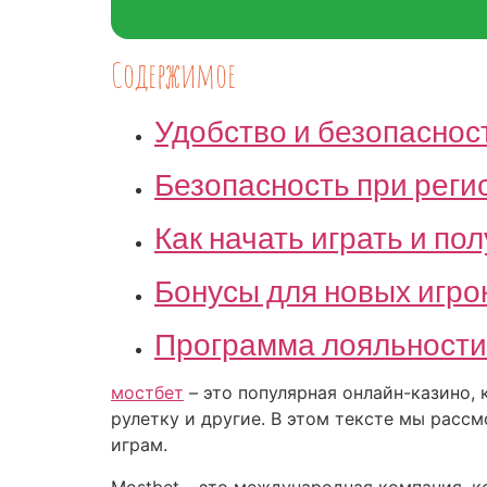
Содержимое
Удобство и безопасност
Безопасность при реги
Как начать играть и пол
Бонусы для новых игро
Программа лояльности
мостбет
– это популярная онлайн-казино, 
рулетку и другие. В этом тексте мы рассм
играм.
Mostbet – это международная компания, к