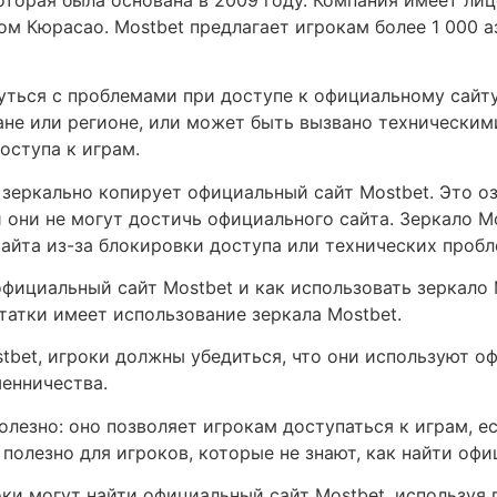
ом Кюрасао. Mostbet предлагает игрокам более 1 000 а
нуться с проблемами при доступе к официальному сайт
ане или регионе, или может быть вызвано техническим
оступа к играм.
 зеркально копирует официальный сайт Mostbet. Это оз
и они не могут достичь официального сайта. Зеркало M
айта из-за блокировки доступа или технических пробл
официальный сайт Mostbet и как использовать зеркало 
атки имеет использование зеркала Mostbet.
tbet, игроки должны убедиться, что они используют о
енничества.
олезно: оно позволяет игрокам доступаться к играм, е
полезно для игроков, которые не знают, как найти офи
оки могут найти официальный сайт Mostbet, используя 