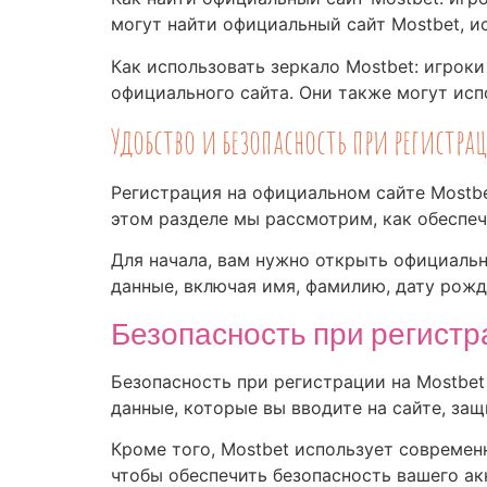
могут найти официальный сайт Mostbet, и
Как использовать зеркало Mostbet: игроки
официального сайта. Они также могут исп
Удобство и безопасность при регистра
Регистрация на официальном сайте Mostbet
этом разделе мы рассмотрим, как обеспеч
Для начала, вам нужно открыть официальн
данные, включая имя, фамилию, дату рожд
Безопасность при регист
Безопасность при регистрации на Mostbet
данные, которые вы вводите на сайте, за
Кроме того, Mostbet использует современ
чтобы обеспечить безопасность вашего ак