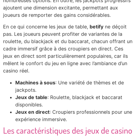
nombreuses options. En outre, les jackpots progressifs
ajoutent une dimension excitante, permettant aux
joueurs de remporter des gains considérables.
En ce qui concerne les jeux de table,
betify
ne déçoit
pas. Les joueurs peuvent profiter de variantes de la
roulette, du blackjack et du baccarat, chacun offrant un
cadre immersif grâce à des croupiers en direct. Ces
jeux en direct sont particulièrement populaires, car ils
mêlent le confort du jeu en ligne avec l’ambiance d’un
casino réel.
Machines à sous
: Une variété de thèmes et de
jackpots.
Jeux de table
: Roulette, blackjack et baccarat
disponibles.
Jeux en direct
: Croupiers professionnels pour une
expérience immersive.
Les caractéristiques des jeux de casino