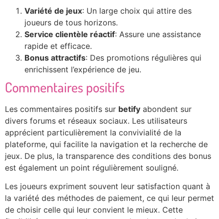
Variété de jeux
: Un large choix qui attire des
joueurs de tous horizons.
Service clientèle réactif
: Assure une assistance
rapide et efficace.
Bonus attractifs
: Des promotions régulières qui
enrichissent l’expérience de jeu.
Commentaires positifs
Les commentaires positifs sur
betify
abondent sur
divers forums et réseaux sociaux. Les utilisateurs
apprécient particulièrement la convivialité de la
plateforme, qui facilite la navigation et la recherche de
jeux. De plus, la transparence des conditions des bonus
est également un point régulièrement souligné.
Les joueurs expriment souvent leur satisfaction quant à
la variété des méthodes de paiement, ce qui leur permet
de choisir celle qui leur convient le mieux. Cette