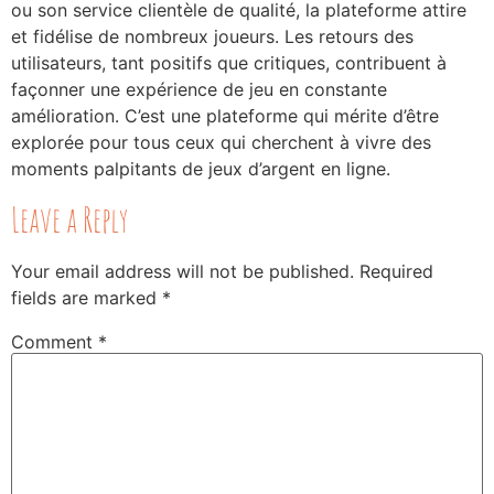
ou son service clientèle de qualité, la plateforme attire
et fidélise de nombreux joueurs. Les retours des
utilisateurs, tant positifs que critiques, contribuent à
façonner une expérience de jeu en constante
amélioration. C’est une plateforme qui mérite d’être
explorée pour tous ceux qui cherchent à vivre des
moments palpitants de jeux d’argent en ligne.
Leave a Reply
Your email address will not be published.
Required
fields are marked
*
Comment
*