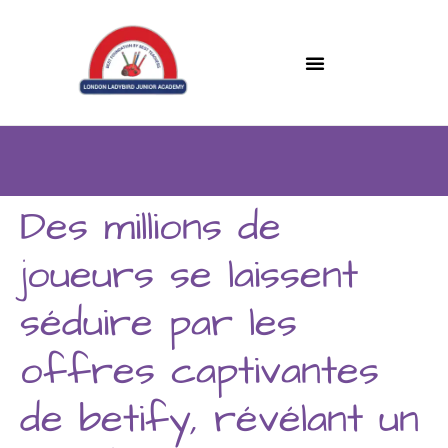
Des millions de
joueurs se laissent
séduire par les
offres captivantes
de betify, révélant un