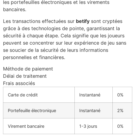
les portefeuilles électroniques et les virements
bancaires.
Les transactions effectuées sur
betify
sont cryptées
grâce à des technologies de pointe, garantissant la
sécurité à chaque étape. Cela signifie que les joueurs
peuvent se concentrer sur leur expérience de jeu sans
se soucier de la sécurité de leurs informations
personnelles et financières.
Méthode de paiement
Délai de traitement
Frais associés
Carte de crédit
Instantané
0%
Portefeuille électronique
Instantané
2%
Virement bancaire
1-3 jours
0%