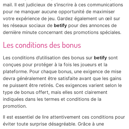
mail. Il est judicieux de s’inscrire à ces communications
pour ne manquer aucune opportunité de maximiser
votre expérience de jeu. Gardez également un œil sur
les réseaux sociaux de
betify
pour des annonces de
dernière minute concernant des promotions spéciales.
Les conditions des bonus
Les conditions d’utilisation des bonus sur
betify
sont
conçues pour protéger à la fois les joueurs et la
plateforme. Pour chaque bonus, une exigence de mise
devra généralement être satisfaite avant que les gains
ne puissent être retirés. Ces exigences varient selon le
type de bonus offert, mais elles sont clairement
indiquées dans les termes et conditions de la
promotion.
Il est essentiel de lire attentivement ces conditions pour
éviter toute surprise désagréable. Grâce à une