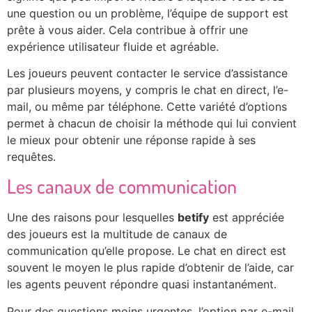
une question ou un problème, l’équipe de support est
prête à vous aider. Cela contribue à offrir une
expérience utilisateur fluide et agréable.
Les joueurs peuvent contacter le service d’assistance
par plusieurs moyens, y compris le chat en direct, l’e-
mail, ou même par téléphone. Cette variété d’options
permet à chacun de choisir la méthode qui lui convient
le mieux pour obtenir une réponse rapide à ses
requêtes.
Les canaux de communication
Une des raisons pour lesquelles
betify
est appréciée
des joueurs est la multitude de canaux de
communication qu’elle propose. Le chat en direct est
souvent le moyen le plus rapide d’obtenir de l’aide, car
les agents peuvent répondre quasi instantanément.
Pour des questions moins urgentes, l’option par e-mail