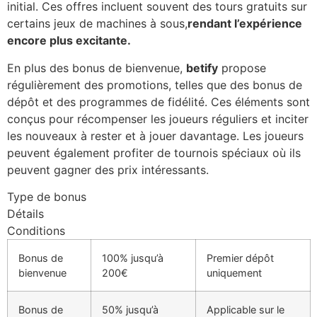
initial. Ces offres incluent souvent des tours gratuits sur
certains jeux de machines à sous,
rendant l’expérience
encore plus excitante.
En plus des bonus de bienvenue,
betify
propose
régulièrement des promotions, telles que des bonus de
dépôt et des programmes de fidélité. Ces éléments sont
conçus pour récompenser les joueurs réguliers et inciter
les nouveaux à rester et à jouer davantage. Les joueurs
peuvent également profiter de tournois spéciaux où ils
peuvent gagner des prix intéressants.
Type de bonus
Détails
Conditions
Bonus de
100% jusqu’à
Premier dépôt
bienvenue
200€
uniquement
Bonus de
50% jusqu’à
Applicable sur le