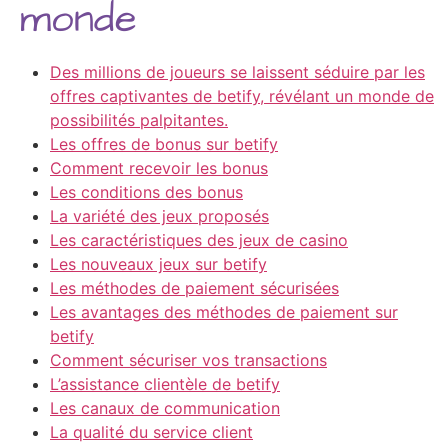
monde
Des millions de joueurs se laissent séduire par les
offres captivantes de betify, révélant un monde de
possibilités palpitantes.
Les offres de bonus sur betify
Comment recevoir les bonus
Les conditions des bonus
La variété des jeux proposés
Les caractéristiques des jeux de casino
Les nouveaux jeux sur betify
Les méthodes de paiement sécurisées
Les avantages des méthodes de paiement sur
betify
Comment sécuriser vos transactions
L’assistance clientèle de betify
Les canaux de communication
La qualité du service client