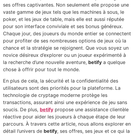
ses offres captivantes. Non seulement elle propose une
vaste gamme de jeux tels que les machines à sous, le
poker, et les jeux de table, mais elle est aussi réputée
pour son interface conviviale et ses bonus généreux.
Chaque jour, des joueurs du monde entier se connectent
pour profiter de ses nombreuses options de jeux où la
chance et la stratégie se rejoignent. Que vous soyez un
novice désireux d’explorer ou un joueur expérimenté à
la recherche d’une nouvelle aventure,
betify
a quelque
chose à offrir pour tout le monde.
En plus de cela, la sécurité et la confidentialité des
utilisateurs sont des priorités pour la plateforme. La
technologie de cryptage moderne protège les
transactions, assurant ainsi une expérience de jeu sans
soucis. De plus,
betify
propose une assistance clientèle
réactive pour aider les joueurs à chaque étape de leur
parcours. À travers cette article, nous allons explorer en
détail l’univers de
betify
, ses offres, ses jeux et ce qui la