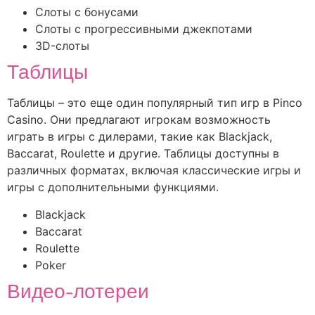
Слоты с бонусами
Слоты с прогрессивными джекпотами
3D-слоты
Таблицы
Таблицы – это еще один популярный тип игр в Pinco
Casino. Они предлагают игрокам возможность
играть в игры с дилерами, такие как Blackjack,
Baccarat, Roulette и другие. Таблицы доступны в
различных форматах, включая классические игры и
игры с дополнительными функциями.
Blackjack
Baccarat
Roulette
Poker
Видео-лотереи