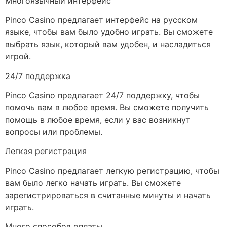
Многоязычный интерфейс
Pinco Casino предлагает интерфейс на русском
языке, чтобы вам было удобно играть. Вы сможете
выбрать язык, который вам удобен, и насладиться
игрой.
24/7 поддержка
Pinco Casino предлагает 24/7 поддержку, чтобы
помочь вам в любое время. Вы сможете получить
помощь в любое время, если у вас возникнут
вопросы или проблемы.
Легкая регистрация
Pinco Casino предлагает легкую регистрацию, чтобы
вам было легко начать играть. Вы сможете
зарегистрироваться в считанные минуты и начать
играть.
Много способов оплаты