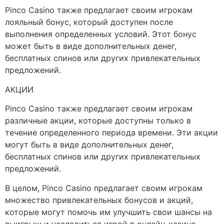
Pinco Casino также предлагает своим игрокам
лояльный бонус, который доступен после
выполнения определенных условий. Этот бонус
может быть в виде дополнительных денег,
бесплатных спинов или других привлекательных
предложений.
АКЦИИ
Pinco Casino также предлагает своим игрокам
различные акции, которые доступны только в
течение определенного периода времени. Эти акции
могут быть в виде дополнительных денег,
бесплатных спинов или других привлекательных
предложений.
В целом, Pinco Casino предлагает своим игрокам
множество привлекательных бонусов и акций,
которые могут помочь им улучшить свои шансы на
выигрыш и насладиться игрой в онлайн-казино.