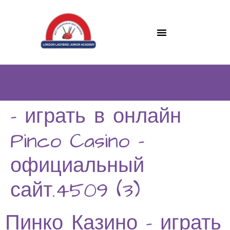
– играть в онлайн
Pinco Casino –
официальный
сайт.4509 (3)
Пинко Казино – играть