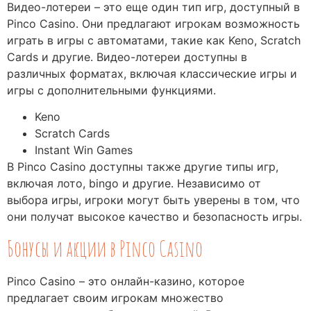
Видео-лотереи – это еще один тип игр, доступный в
Pinco Casino. Они предлагают игрокам возможность
играть в игры с автоматами, такие как Keno, Scratch
Cards и другие. Видео-лотереи доступны в
различных форматах, включая классические игры и
игры с дополнительными функциями.
Keno
Scratch Cards
Instant Win Games
В Pinco Casino доступны также другие типы игр,
включая лото, bingo и другие. Независимо от
выбора игры, игроки могут быть уверены в том, что
они получат высокое качество и безопасность игры.
Бонусы и акции в Pinco Casino
Pinco Casino – это онлайн-казино, которое
предлагает своим игрокам множество