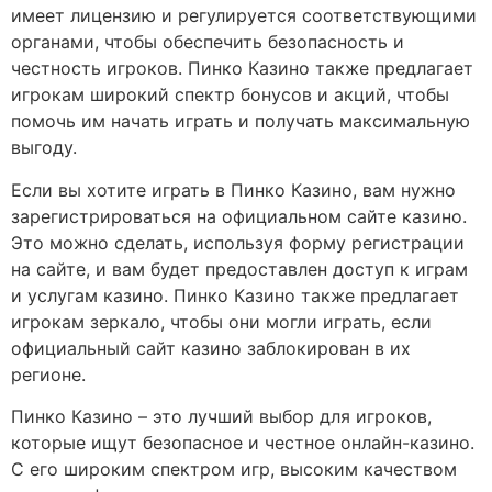
имеет лицензию и регулируется соответствующими
органами, чтобы обеспечить безопасность и
честность игроков. Пинко Казино также предлагает
игрокам широкий спектр бонусов и акций, чтобы
помочь им начать играть и получать максимальную
выгоду.
Если вы хотите играть в Пинко Казино, вам нужно
зарегистрироваться на официальном сайте казино.
Это можно сделать, используя форму регистрации
на сайте, и вам будет предоставлен доступ к играм
и услугам казино. Пинко Казино также предлагает
игрокам зеркало, чтобы они могли играть, если
официальный сайт казино заблокирован в их
регионе.
Пинко Казино – это лучший выбор для игроков,
которые ищут безопасное и честное онлайн-казино.
С его широким спектром игр, высоким качеством