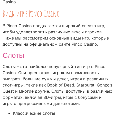
Casino.
Виды игр в Pinco Casino
В Pinco Casino предлагается широкий спектр игр,
чтобы удовлетворить различные вкусы игроков.
Ниже мы рассмотрим основные виды игр, которые
доступны на официальном сайте Pinco Casino.
Слоты
Слоты – это наиболее популярный тип игр в Pinco
Casino. Они предлагают игрокам возможность
выиграть большие суммы денег, играя в различных
слот-игры, такие как Book of Dead, Starburst, Gonzo’s
Quest и многие другие. Слоты доступны в различных
форматах, включая 3D-игры, игры с бонусами и
игры с прогрессивными джекпотами.
Классические слоты