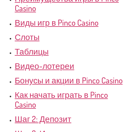
Casino
Виды игр в Pinco Casino
Слоты
Таблицы
Видео-лотереи
Бонусы и акции в Pinco Casino
Как начать играть в Pinco
Casino
Шаг 2: Депозит