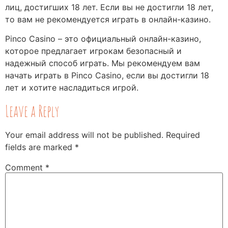
лиц, достигших 18 лет. Если вы не достигли 18 лет,
то вам не рекомендуется играть в онлайн-казино.
Pinco Casino – это официальный онлайн-казино,
которое предлагает игрокам безопасный и
надежный способ играть. Мы рекомендуем вам
начать играть в Pinco Casino, если вы достигли 18
лет и хотите насладиться игрой.
Leave a Reply
Your email address will not be published.
Required
fields are marked
*
Comment
*