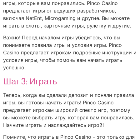
игры, которые вам понравились. Pinco Casino
предлагает игры от ведущих разработчиков,
включая NetEnt, Microgaming и другие. Вы можете
играть в слоты, карточные игры, рулетку и другие.
Важно! Перед началом игры убедитесь, что вы
понимаете правила игры и условия игры. Pinco
Casino предлагает игрокам подробные инструкции и
условия игры, чтобы помочь вам начать играть
успешно.
Шаг 3: Играть
Теперь, когда вы сделали депозит и поняли правила
игры, вы готовы начать играть! Pinco Casino
предлагает игрокам широкий спектр игр, поэтому
вы можете выбрать игру, которая вам понравилась.
Начните играть и наслаждайтесь игрой!
Помните, что играть в Pinco Casino – это только для