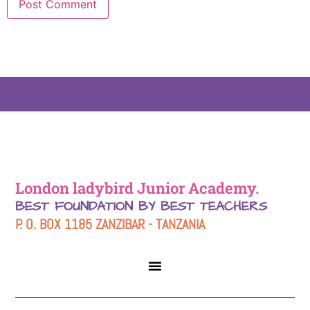
London ladybird Junior Academy.
BEST FOUNDATION BY BEST TEACHERS
P. O. BOX 1185 ZANZIBAR - TANZANIA