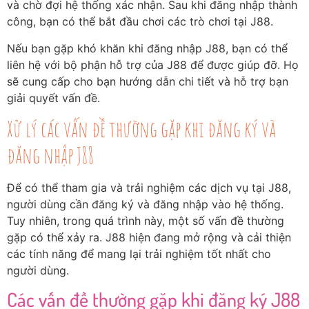
và chờ đợi hệ thống xác nhận. Sau khi đăng nhập thành
công, bạn có thể bắt đầu chơi các trò chơi tại J88.
Nếu bạn gặp khó khăn khi đăng nhập J88, bạn có thể
liên hệ với bộ phận hỗ trợ của J88 để được giúp đỡ. Họ
sẽ cung cấp cho bạn hướng dẫn chi tiết và hỗ trợ bạn
giải quyết vấn đề.
Xử lý các vấn đề thường gặp khi đăng ký và
đăng nhập J88
Để có thể tham gia và trải nghiệm các dịch vụ tại J88,
người dùng cần đăng ký và đăng nhập vào hệ thống.
Tuy nhiên, trong quá trình này, một số vấn đề thường
gặp có thể xảy ra. J88 hiện đang mở rộng và cải thiện
các tính năng để mang lại trải nghiệm tốt nhất cho
người dùng.
Các vấn đề thường gặp khi đăng ký J88