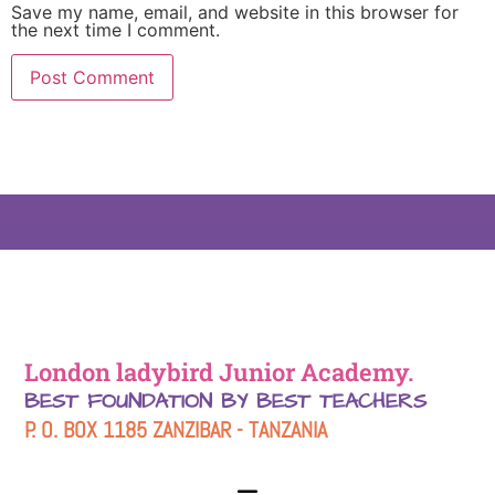
Save my name, email, and website in this browser for
the next time I comment.
London ladybird Junior Academy.
BEST FOUNDATION BY BEST TEACHERS
P. O. BOX 1185 ZANZIBAR - TANZANIA