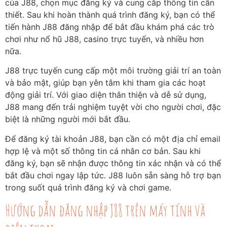
của J88, chọn mục đăng ký và cung cấp thông tin cần
thiết. Sau khi hoàn thành quá trình đăng ký, bạn có thể
tiến hành J88 đăng nhập để bắt đầu khám phá các trò
chơi như nổ hũ J88, casino trực tuyến, và nhiều hơn
nữa.
J88 trực tuyến cung cấp một môi trường giải trí an toàn
và bảo mật, giúp bạn yên tâm khi tham gia các hoạt
động giải trí. Với giao diện thân thiện và dễ sử dụng,
J88 mang đến trải nghiệm tuyệt vời cho người chơi, đặc
biệt là những người mới bắt đầu.
Để đăng ký tài khoản J88, bạn cần có một địa chỉ email
hợp lệ và một số thông tin cá nhân cơ bản. Sau khi
đăng ký, bạn sẽ nhận được thông tin xác nhận và có thể
bắt đầu chơi ngay lập tức. J88 luôn sẵn sàng hỗ trợ bạn
trong suốt quá trình đăng ký và chơi game.
Hướng dẫn đăng nhập J88 trên máy tính và