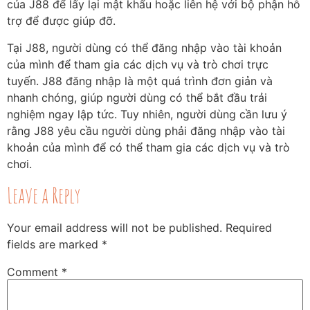
của J88 để lấy lại mật khẩu hoặc liên hệ với bộ phận hỗ
trợ để được giúp đỡ.
Tại J88, người dùng có thể đăng nhập vào tài khoản
của mình để tham gia các dịch vụ và trò chơi trực
tuyến. J88 đăng nhập là một quá trình đơn giản và
nhanh chóng, giúp người dùng có thể bắt đầu trải
nghiệm ngay lập tức. Tuy nhiên, người dùng cần lưu ý
rằng J88 yêu cầu người dùng phải đăng nhập vào tài
khoản của mình để có thể tham gia các dịch vụ và trò
chơi.
Leave a Reply
Your email address will not be published.
Required
fields are marked
*
Comment
*