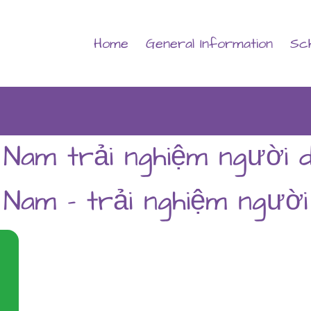
Home
General Information
Sc
 Nam trải nghiệm người 
 Nam – trải nghiệm người