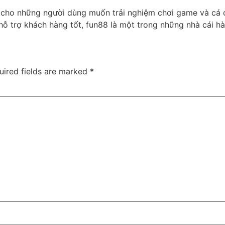
y cho những người dùng muốn trải nghiệm chơi game và cá c
 hỗ trợ khách hàng tốt, fun88 là một trong những nhà cái h
uired fields are marked
*