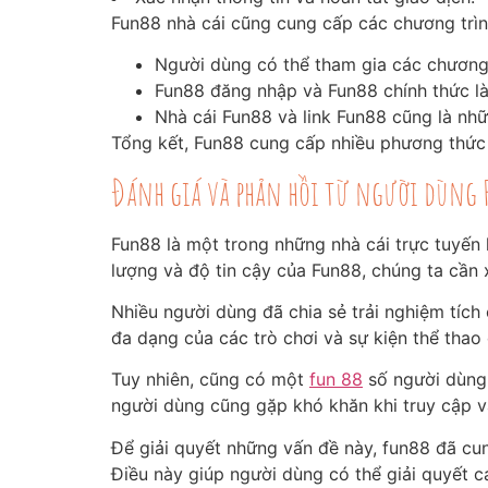
Fun88 nhà cái cũng cung cấp các chương trìn
Người dùng có thể tham gia các chương 
Fun88 đăng nhập và Fun88 chính thức là 
Nhà cái Fun88 và link Fun88 cũng là nh
Tổng kết, Fun88 cung cấp nhiều phương thức t
Đánh giá và phản hồi từ người dùng 
Fun88 là một trong những nhà cái trực tuyến
lượng và độ tin cậy của Fun88, chúng ta cần 
Nhiều người dùng đã chia sẻ trải nghiệm tích 
đa dạng của các trò chơi và sự kiện thể thao
Tuy nhiên, cũng có một
fun 88
số người dùng 
người dùng cũng gặp khó khăn khi truy cập v
Để giải quyết những vấn đề này, fun88 đã cu
Điều này giúp người dùng có thể giải quyết 