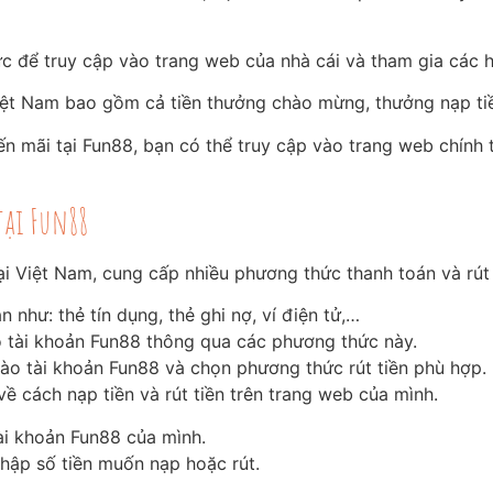
hức để truy cập vào trang web của nhà cái và tham gia các
iệt Nam bao gồm cả tiền thưởng chào mừng, thưởng nạp tiền
ến mãi tại Fun88, bạn có thể truy cập vào trang web chính 
tại Fun88
i Việt Nam, cung cấp nhiều phương thức thanh toán và rút t
như: thẻ tín dụng, thẻ ghi nợ, ví điện tử,…
o tài khoản Fun88 thông qua các phương thức này.
vào tài khoản Fun88 và chọn phương thức rút tiền phù hợp.
ề cách nạp tiền và rút tiền trên trang web của mình.
ài khoản Fun88 của mình.
hập số tiền muốn nạp hoặc rút.