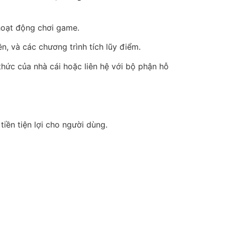
 hoạt động chơi game.
, và các chương trình tích lũy điểm.
thức của nhà cái hoặc liên hệ với bộ phận hỗ
iền tiện lợi cho người dùng.