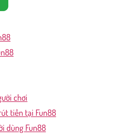
n88
Fun88
ười chơi
út tiền tại Fun88
ười dùng Fun88