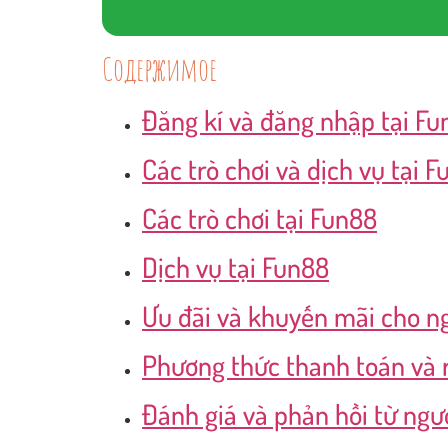
Содержимое
Đăng kí và đăng nhập tại Fu
Các trò chơi và dịch vụ tại 
Các trò chơi tại Fun88
Dịch vụ tại Fun88
Ưu đãi và khuyến mãi cho ng
Phương thức thanh toán và r
Đánh giá và phản hồi từ ng