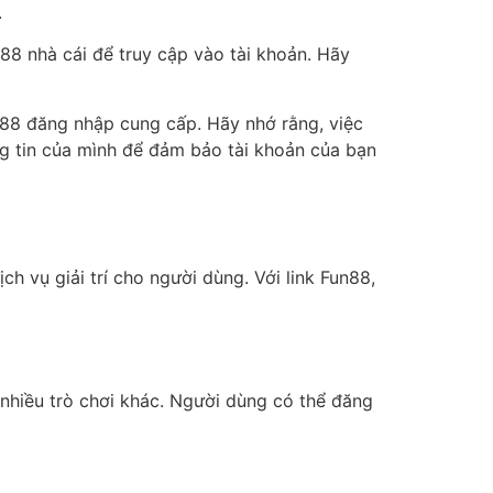
.
88 nhà cái để truy cập vào tài khoản. Hãy
n88 đăng nhập cung cấp. Hãy nhớ rằng, việc
ng tin của mình để đảm bảo tài khoản của bạn
h vụ giải trí cho người dùng. Với link Fun88,
 nhiều trò chơi khác. Người dùng có thể đăng