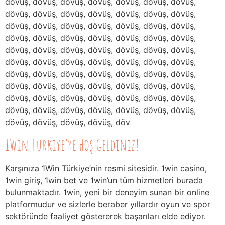
dövüş, dövüş, dövüş, dövüş, dövüş, dövüş, dövüş,
dövüş, dövüş, dövüş, dövüş, dövüş, dövüş, dövüş,
dövüş, dövüş, dövüş, dövüş, dövüş, dövüş, dövüş,
dövüş, dövüş, dövüş, dövüş, dövüş, dövüş, dövüş,
dövüş, dövüş, dövüş, dövüş, dövüş, dövüş, dövüş,
dövüş, dövüş, dövüş, dövüş, dövüş, dövüş, dövüş,
dövüş, dövüş, dövüş, dövüş, dövüş, dövüş, dövüş,
dövüş, dövüş, dövüş, dövüş, dövüş, dövüş, dövüş,
dövüş, dövüş, dövüş, dövüş, dövüş, dövüş, dövüş,
dövüş, dövüş, dövüş, dövüş, dövüş, dövüş, dövüş,
dövüş, dövüş, dövüş, dövüş, döv
1Win Türkiye’ye Hoş Geldiniz!
Karşınıza 1Win Türkiye’nin resmi sitesidir. 1win casino,
1win giriş, 1win bet ve 1win’un tüm hizmetleri burada
bulunmaktadır. 1win, yeni bir deneyim sunan bir online
platformudur ve sizlerle beraber yıllardır oyun ve spor
sektöründe faaliyet göstererek başarıları elde ediyor.