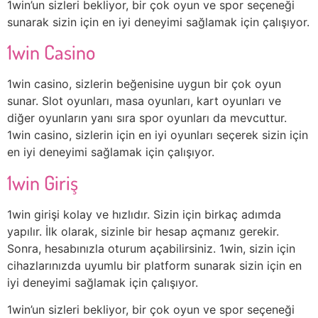
1win’un sizleri bekliyor, bir çok oyun ve spor seçeneği
sunarak sizin için en iyi deneyimi sağlamak için çalışıyor.
1win Casino
1win casino, sizlerin beğenisine uygun bir çok oyun
sunar. Slot oyunları, masa oyunları, kart oyunları ve
diğer oyunların yanı sıra spor oyunları da mevcuttur.
1win casino, sizlerin için en iyi oyunları seçerek sizin için
en iyi deneyimi sağlamak için çalışıyor.
1win Giriş
1win girişi kolay ve hızlıdır. Sizin için birkaç adımda
yapılır. İlk olarak, sizinle bir hesap açmanız gerekir.
Sonra, hesabınızla oturum açabilirsiniz. 1win, sizin için
cihazlarınızda uyumlu bir platform sunarak sizin için en
iyi deneyimi sağlamak için çalışıyor.
1win’un sizleri bekliyor, bir çok oyun ve spor seçeneği