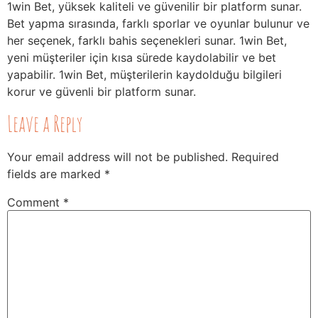
1win Bet, yüksek kaliteli ve güvenilir bir platform sunar.
Bet yapma sırasında, farklı sporlar ve oyunlar bulunur ve
her seçenek, farklı bahis seçenekleri sunar. 1win Bet,
yeni müşteriler için kısa sürede kaydolabilir ve bet
yapabilir. 1win Bet, müşterilerin kaydolduğu bilgileri
korur ve güvenli bir platform sunar.
Leave a Reply
Your email address will not be published.
Required
fields are marked
*
Comment
*