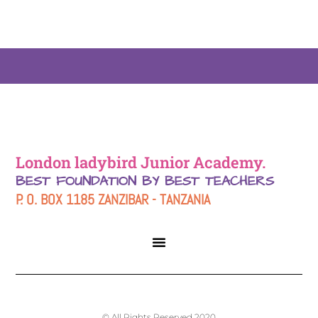
London ladybird Junior Academy.
BEST FOUNDATION BY BEST TEACHERS
P. O. BOX 1185 ZANZIBAR - TANZANIA
© All Rights Reserved 2020