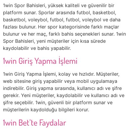
1win Spor Bahisleri, yüksek kaliteli ve güvenilir bir
platform sunar. Sporlar arasında futbol, basketbol,
basketbol, voleybol, futbol, futbol, voleybol ve daha
fazlası bulunur. Her spor kategorisinde farklı maçlar
bulunur ve her maç, farklı bahis seçenekleri sunar. 1win
Spor Bahisleri, yeni müşteriler için kısa sürede
kaydolabilir ve bahis yapabilir.
1win Giriş Yapma İşlemi
1win Giriş Yapma İşlemi, kolay ve hızlıdır. Müşteriler,
web sitesine giriş yapabilir veya mobil uygulamaya
indirebilir. Giriş yapma sırasında, kullanıcı adı ve şifre
gerekir. Yeni müşteriler, kaydolabilir ve kullanıcı adı ve
şifre seçebilir. 1win, güvenli bir platform sunar ve
müşterilerin kaydolduğu bilgileri korur.
1win Bet’te Faydalar