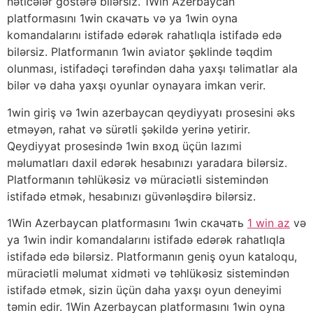
nəticələr göstərə bilərsiz. 1Win Azerbaycan
platformasını 1win скачать və ya 1win oyna
komandalarını istifadə edərək rahatlıqla istifadə edə
bilərsiz. Platformanın 1win aviator şəklinde təqdim
olunması, istifadəçi tərəfindən daha yaxşı təlimatlar ala
bilər və daha yaxşı oyunlar oynayara imkan verir.
1win giriş və 1win azerbaycan qeydiyyatı prosesini əks
etməyən, rahat və sürətli şəkildə yerinə yetirir.
Qeydiyyat prosesində 1win вход üçün lazımi
məlumatları daxil edərək hesabınızı yaradara bilərsiz.
Platformanın təhlükəsiz və müraciətli sistemindən
istifadə etmək, hesabınızı güvənləşdirə bilərsiz.
1Win Azerbaycan platformasını 1win скачать
1 win az
və
ya 1win indir komandalarını istifadə edərək rahatlıqla
istifadə edə bilərsiz. Platformanın geniş oyun kataloqu,
müraciətli məlumat xidməti və təhlükəsiz sistemindən
istifadə etmək, sizin üçün daha yaxşı oyun deneyimi
təmin edir. 1Win Azerbaycan platformasını 1win oyna