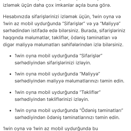
izləmək üçün daha çox imkanlar açıla buna görə.
Hesabınızda sifarişlərinizi izləmək üçün, 1win oyna və
1win az mobil uydurğunda “Sifarişlər” və ya “Maliyyə”
sərhədindən istifadə edə bilərsiniz. Burada, sifarişləriniz
haqqında məlumatlar, təkliflər, ödəniş təminatları və
digər maliyyə məlumatları səhifələrindən izlə bilərsiniz.
1win oyna mobil uydurğunda “Sifarişlər”
sərhədiyindən sifarişlərinizi izləyin.
1win oyna mobil uydurğunda “Maliyyə”
sərhədiyindən maliyyə məlumatlarınızı təmin edin.
1win oyna mobil uydurğunda “Təkliflər”
sərhədiyindən təkliflərinizi izləyin.
1win oyna mobil uydurğunda “Ödəniş təminatları”
sərhədiyindən ödəniş təminatlarınızı təmin edin.
1win oyna və 1win az mobil uydurğunda bu