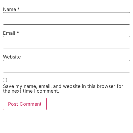
Name
*
Email
*
Website
Save my name, email, and website in this browser for
the next time I comment.