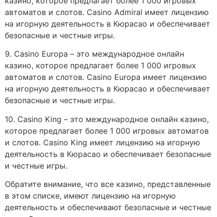
казино, которое предлагает более 1 000 игровых
автоматов и слотов. Casino Admiral имеет лицензию
на игорную деятельность в Кюрасао и обеспечивает
безопасные и честные игры.
9. Casino Europa – это международное онлайн
казино, которое предлагает более 1 000 игровых
автоматов и слотов. Casino Europa имеет лицензию
на игорную деятельность в Кюрасао и обеспечивает
безопасные и честные игры.
10. Casino King – это международное онлайн казино,
которое предлагает более 1 000 игровых автоматов
и слотов. Casino King имеет лицензию на игорную
деятельность в Кюрасао и обеспечивает безопасные
и честные игры.
Обратите внимание, что все казино, представленные
в этом списке, имеют лицензию на игорную
деятельность и обеспечивают безопасные и честные