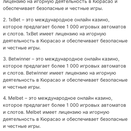
лицензию на игорную деятельность в Кюрасао и
обеспечивает безопасные и честные игры.
2. 1xBet – это международное онлайн казино,
которое предлагает более 1 000 игровых автоматов
и слотов. 1xBet имеет лицензию на игорную
деятельность в Кюрасао и обеспечивает безопасные
и честные игры.
3. Betwinner – это международное онлайн казино,
которое предлагает более 1 000 игровых автоматов
и слотов. Betwinner имеет лицензию на игорную
деятельность в Кюрасао и обеспечивает безопасные
и честные игры.
4. Melbet – это международное онлайн казино,
которое предлагает более 1 000 игровых автоматов
и слотов. Melbet имеет лицензию на игорную
деятельность в Кюрасао и обеспечивает безопасные
и честные игры.