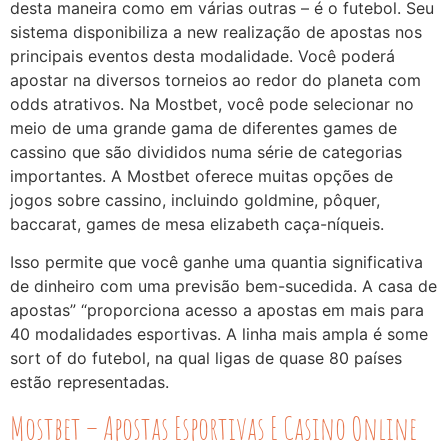
desta maneira como em várias outras – é o futebol. Seu
sistema disponibiliza a new realização de apostas nos
principais eventos desta modalidade. Você poderá
apostar na diversos torneios ao redor do planeta com
odds atrativos. Na Mostbet, você pode selecionar no
meio de uma grande gama de diferentes games de
cassino que são divididos numa série de categorias
importantes. A Mostbet oferece muitas opções de
jogos sobre cassino, incluindo goldmine, pôquer,
baccarat, games de mesa elizabeth caça-níqueis.
Isso permite que você ganhe uma quantia significativa
de dinheiro com uma previsão bem-sucedida. A casa de
apostas” “proporciona acesso a apostas em mais para
40 modalidades esportivas. A linha mais ampla é some
sort of do futebol, na qual ligas de quase 80 países
estão representadas.
Mostbet – Apostas Esportivas E Casino Online