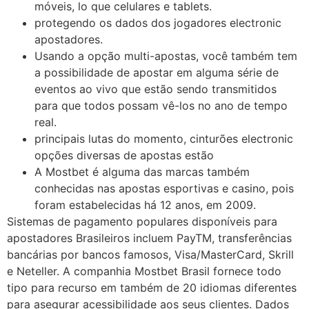
móveis, lo que celulares e tablets.
protegendo os dados dos jogadores electronic
apostadores.
Usando a opção multi-apostas, você também tem
a possibilidade de apostar em alguma série de
eventos ao vivo que estão sendo transmitidos
para que todos possam vê-los no ano de tempo
real.
principais lutas do momento, cinturões electronic
opções diversas de apostas estão
A Mostbet é alguma das marcas também
conhecidas nas apostas esportivas e casino, pois
foram estabelecidas há 12 anos, em 2009.
Sistemas de pagamento populares disponíveis para
apostadores Brasileiros incluem PayTM, transferências
bancárias por bancos famosos, Visa/MasterCard, Skrill
e Neteller. A companhia Mostbet Brasil fornece todo
tipo para recurso em também de 20 idiomas diferentes
para asegurar acessibilidade aos seus clientes. Dados