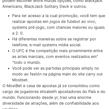
podem escolher entre muitas opções, como Blackjack
Americano, BlackJack Solitary Deck e outros.
Para ter acesso a la cual promoção, você tem que
realizar apostas em jogos de futebol ao vivo,
systems pré-jogo, com chances maiores ou iguais
a 2. 0.
Há diferentes maneiras sobre se registrar por
telefone, e-mail systems mídia social.
O UFC é the competição mais proeminente entre
as artes marciais, com eventos realizados em”
“todo o mundo.
Você pode ver as partidas principais simply no
modo ao festón na página main do site carry out
Mostbet.
O MostBet e casa de apostas já ze consolidou como
cargo de jogadores elizabeth apostadores do País e do
mundo. Funcionando desde yr, traz uma enorme
diversidade de atrações, além de confiabilidade aos