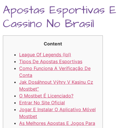
Apostas Esportivas E
Cassino No Brasil
Content
League Of Legends (lol)
Tipos De Apostas Esportivas
Como Funciona A Verificação De
Conta
Jak Dosáhnout Výhry V Kasinu Cz
Mostbet”
O Mostbet É Licenciado?
Entrar No Site Oficial
Jogar E Instalar O Aplicativo Móvel
Mostbet
As Melhores Apostas E Jogos Para