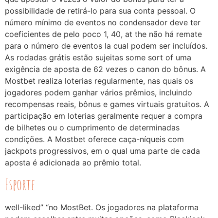
possibilidade de retirá-lo para sua conta pessoal. O
número mínimo de eventos no condensador deve ter
coeficientes de pelo poco 1, 40, at the não há remate
para o número de eventos la cual podem ser incluídos.
As rodadas grátis estão sujeitas some sort of uma
exigência de aposta de 62 vezes o canon do bônus. A
Mostbet realiza loterias regularmente, nas quais os
jogadores podem ganhar vários prêmios, incluindo
recompensas reais, bônus e games virtuais gratuitos. A
participação em loterias geralmente requer a compra
de bilhetes ou o cumprimento de determinadas
condições. A Mostbet oferece caça-níqueis com
jackpots progressivos, em o qual uma parte de cada
aposta é adicionada ao prêmio total.
Esporte
well-liked” “no MostBet. Os jogadores na plataforma