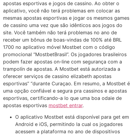
apostas esportivas e jogos de cassino. Ao obter o
aplicativo, você não terá problemas em colocar as
mesmas apostas esportivas e jogar os mesmos games
de cassino uma vez que são idênticos aos jogos do
site. Você também não terá problemas no ano de
receber um bônus de boas-vindas de 100% até BRL
1700 no aplicativo móvel Mostbet com o código
promocional “MostbetBrasil”. Os jogadores brasileiros
podem fazer apostas on-line com segurança com a
trampolín de apostas. A Mostbet está autorizada a
oferecer serviços de cassino elizabeth apostas
esportivas” “durante Curaçao. Em resumo, a Mostbet é
uma opção confiável e segura pra cassinos e apostas
esportivas, certificando-a lo que uma boa odaie de
apostas esportivas
mostbet entrar
.
O aplicativo Mostbet está disponível para get em
Android e iOS, permitindo la cual os jogadores
acessem a plataforma no ano de dispositivos