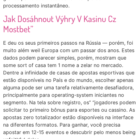
processamento instantâneo.
Jak Dosáhnout Výhry V Kasinu Cz
Mostbet”
E deu os seus primeiros passos na Rússia — porém, foi
muito além weil Europa com um passar dos anos. Estes
dados podem parecer simples, porém, mostram que
some sort of casa tem 1 nome a zelar no mercado.
Dentre a infinidade de casas de apostas esportivas que
estão disponíveis no País e do mundo, escolher apenas
alguma pode ser uma tarefa relativamente desafiadora,
principalmente para operating-system iniciantes no
segmento. Na tela sobre registro, os” “jogadores podem
solicitar to primeiro bônus para esportes ou cassino. As
apostas zero totalizador estão disponíveis na interface
na diferentes formatos. Para ganhar, você precisa
apostar em 12-15 eventos e descubrir pelo menos being