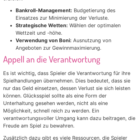
Bankroll-Management:
Budgetierung des
Einsatzes zur Minimierung der Verluste.
Strategische Wetten:
Wählen der optimalen
Wettzeit und -höhe.
Verwendung von Boni:
Ausnutzung von
Angeboten zur Gewinnmaximierung.
Appell an die Verantwortung
Es ist wichtig, dass Spieler die Verantwortung für ihre
Spielhandlungen übernehmen. Dies bedeutet, dass sie
nur das Geld einsetzen, dessen Verlust sie sich leisten
können. Glücksspiel sollte als eine Form der
Unterhaltung gesehen werden, nicht als eine
Möglichkeit, schnell reich zu werden. Ein
verantwortungsvoller Umgang kann dazu beitragen, die
Freude am Spiel zu bewahren.
Zusätzlich dazu gibt es viele Ressourcen, die Spieler