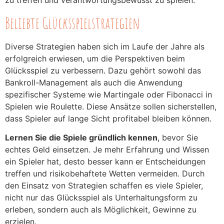
zu treffen und verantwortungsbewusst zu spielen.
Beliebte Glücksspielstrategien
Diverse Strategien haben sich im Laufe der Jahre als
erfolgreich erwiesen, um die Perspektiven beim
Glücksspiel zu verbessern. Dazu gehört sowohl das
Bankroll-Management als auch die Anwendung
spezifischer Systeme wie Martingale oder Fibonacci in
Spielen wie Roulette. Diese Ansätze sollen sicherstellen,
dass Spieler auf lange Sicht profitabel bleiben können.
Lernen Sie die Spiele gründlich kennen
, bevor Sie
echtes Geld einsetzen. Je mehr Erfahrung und Wissen
ein Spieler hat, desto besser kann er Entscheidungen
treffen und risikobehaftete Wetten vermeiden. Durch
den Einsatz von Strategien schaffen es viele Spieler,
nicht nur das Glücksspiel als Unterhaltungsform zu
erleben, sondern auch als Möglichkeit, Gewinne zu
erzielen.