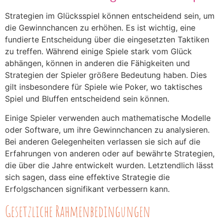
Strategien im Glücksspiel können entscheidend sein, um
die Gewinnchancen zu erhöhen. Es ist wichtig, eine
fundierte Entscheidung über die eingesetzten Taktiken
zu treffen. Während einige Spiele stark vom Glück
abhängen, können in anderen die Fähigkeiten und
Strategien der Spieler größere Bedeutung haben. Dies
gilt insbesondere für Spiele wie Poker, wo taktisches
Spiel und Bluffen entscheidend sein können.
Einige Spieler verwenden auch mathematische Modelle
oder Software, um ihre Gewinnchancen zu analysieren.
Bei anderen Gelegenheiten verlassen sie sich auf die
Erfahrungen von anderen oder auf bewährte Strategien,
die über die Jahre entwickelt wurden. Letztendlich lässt
sich sagen, dass eine effektive Strategie die
Erfolgschancen signifikant verbessern kann.
Gesetzliche Rahmenbedingungen