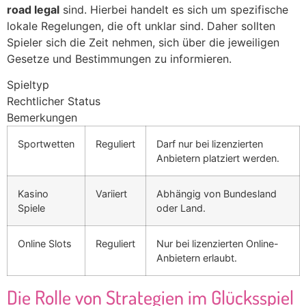
road legal
sind. Hierbei handelt es sich um spezifische
lokale Regelungen, die oft unklar sind. Daher sollten
Spieler sich die Zeit nehmen, sich über die jeweiligen
Gesetze und Bestimmungen zu informieren.
Spieltyp
Rechtlicher Status
Bemerkungen
Sportwetten
Reguliert
Darf nur bei lizenzierten
Anbietern platziert werden.
Kasino
Variiert
Abhängig von Bundesland
Spiele
oder Land.
Online Slots
Reguliert
Nur bei lizenzierten Online-
Anbietern erlaubt.
Die Rolle von Strategien im Glücksspiel