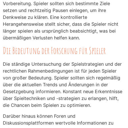
Vorbereitung. Spieler sollten sich bestimmte Ziele
setzen und rechtzeitig Pausen einlegen, um ihre
Denkweise zu klären. Eine kontrollierte
Herangehensweise stellt sicher, dass die Spieler nicht
länger spielen als ursprünglich beabsichtigt, was bei
übermäßigen Verlusten helfen kann.
Die Bedeutung der Forschung für Spieler
Die ständige Untersuchung der Spielstrategien und der
rechtlichen Rahmenbedingungen ist für jeden Spieler
von großer Bedeutung. Spieler sollten sich regelmäßig
über die aktuellen Trends und Änderungen in der
Gesetzgebung informieren. Konstant neue Erkenntnisse
über Spieltechniken und -strategien zu erlangen, hilft,
die Chancen beim Spielen zu optimieren.
Darüber hinaus können Foren und
Diskussionsplattformen wertvolle Informationen zu