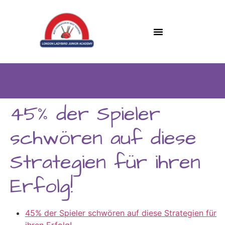
45% der Spieler
schwören auf diese
Strategien für ihren
Erfolg!
45% der Spieler schwören auf diese Strategien für