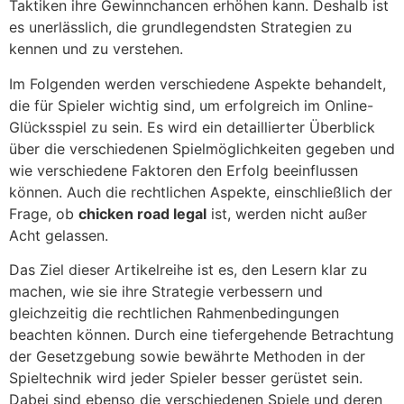
Taktiken ihre Gewinnchancen erhöhen kann. Deshalb ist
es unerlässlich, die grundlegendsten Strategien zu
kennen und zu verstehen.
Im Folgenden werden verschiedene Aspekte behandelt,
die für Spieler wichtig sind, um erfolgreich im Online-
Glücksspiel zu sein. Es wird ein detaillierter Überblick
über die verschiedenen Spielmöglichkeiten gegeben und
wie verschiedene Faktoren den Erfolg beeinflussen
können. Auch die rechtlichen Aspekte, einschließlich der
Frage, ob
chicken road legal
ist, werden nicht außer
Acht gelassen.
Das Ziel dieser Artikelreihe ist es, den Lesern klar zu
machen, wie sie ihre Strategie verbessern und
gleichzeitig die rechtlichen Rahmenbedingungen
beachten können. Durch eine tiefergehende Betrachtung
der Gesetzgebung sowie bewährte Methoden in der
Spieltechnik wird jeder Spieler besser gerüstet sein.
Dabei sind ebenso die verschiedenen Spiele und deren