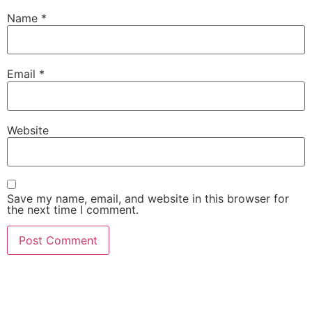
Name
*
Email
*
Website
Save my name, email, and website in this browser for
the next time I comment.