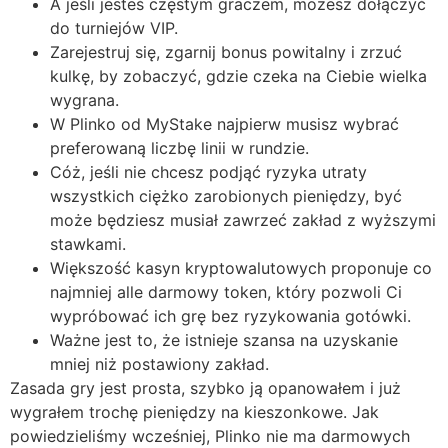
A jeśli jesteś częstym graczem, możesz dołączyć
do turniejów VIP.
Zarejestruj się, zgarnij bonus powitalny i zrzuć
kulkę, by zobaczyć, gdzie czeka na Ciebie wielka
wygrana.
W Plinko od MyStake najpierw musisz wybrać
preferowaną liczbę linii w rundzie.
Cóż, jeśli nie chcesz podjąć ryzyka utraty
wszystkich ciężko zarobionych pieniędzy, być
może będziesz musiał zawrzeć zakład z wyższymi
stawkami.
Większość kasyn kryptowalutowych proponuje co
najmniej alle darmowy token, który pozwoli Ci
wypróbować ich grę bez ryzykowania gotówki.
Ważne jest to, że istnieje szansa na uzyskanie
mniej niż postawiony zakład.
Zasada gry jest prosta, szybko ją opanowałem i już
wygrałem trochę pieniędzy na kieszonkowe. Jak
powiedzieliśmy wcześniej, Plinko nie ma darmowych