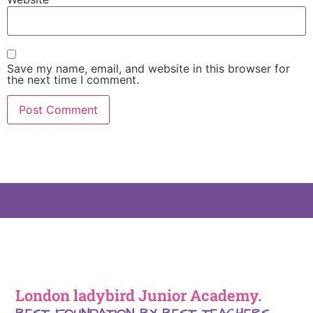
Save my name, email, and website in this browser for
the next time I comment.
London ladybird Junior Academy.