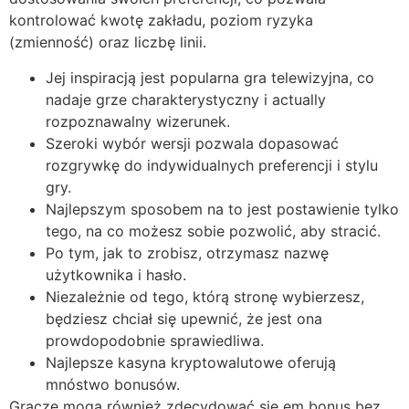
kontrolować kwotę zakładu, poziom ryzyka
(zmienność) oraz liczbę linii.
Jej inspiracją jest popularna gra telewizyjna, co
nadaje grze charakterystyczny i actually
rozpoznawalny wizerunek.
Szeroki wybór wersji pozwala dopasować
rozgrywkę do indywidualnych preferencji i stylu
gry.
Najlepszym sposobem na to jest postawienie tylko
tego, na co możesz sobie pozwolić, aby stracić.
Po tym, jak to zrobisz, otrzymasz nazwę
użytkownika i hasło.
Niezależnie od tego, którą stronę wybierzesz,
będziesz chciał się upewnić, że jest ona
prowdopodobnie sprawiedliwa.
Najlepsze kasyna kryptowalutowe oferują
mnóstwo bonusów.
Gracze mogą również zdecydować się em bonus bez