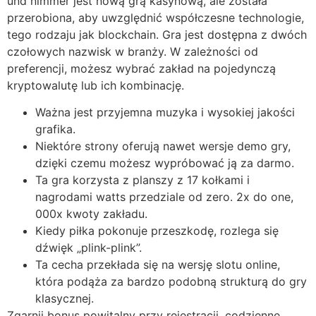
und nimmer jest nową grą kasynową, ale została
przerobiona, aby uwzględnić współczesne technologie,
tego rodzaju jak blockchain. Gra jest dostępna z dwóch
czołowych nazwisk w branży. W zależności od
preferencji, możesz wybrać zakład na pojedynczą
kryptowalutę lub ich kombinację.
Ważna jest przyjemna muzyka i wysokiej jakości
grafika.
Niektóre strony oferują nawet wersje demo gry,
dzięki czemu możesz wypróbować ją za darmo.
Ta gra korzysta z planszy z 17 kołkami i
nagrodami watts przedziale od zero. 2x do one,
000x kwoty zakładu.
Kiedy piłka pokonuje przeszkodę, rozlega się
dźwięk „plink-plink”.
Ta cecha przekłada się na wersję slotu online,
która podąża za bardzo podobną strukturą do gry
klasycznej.
Zgarnij bonus powitalny przy rejestracji, codzienne