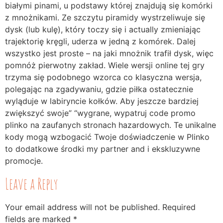
białymi pinami, u podstawy której znajdują się komórki
z mnożnikami. Ze szczytu piramidy wystrzeliwuje się
dysk (lub kulę), który toczy się i actually zmieniając
trajektorię kręgli, uderza w jedną z komórek. Dalej
wszystko jest proste – na jaki mnożnik trafił dysk, więc
pomnóż pierwotny zakład. Wiele wersji online tej gry
trzyma się podobnego wzorca co klasyczna wersja,
polegając na zgadywaniu, gdzie piłka ostatecznie
wyląduje w labiryncie kołków. Aby jeszcze bardziej
zwiększyć swoje” “wygrane, wypatruj code promo
plinko na zaufanych stronach hazardowych. Te unikalne
kody mogą wzbogacić Twoje doświadczenie w Plinko
to dodatkowe środki my partner and i ekskluzywne
promocje.
Leave a Reply
Your email address will not be published.
Required
fields are marked
*