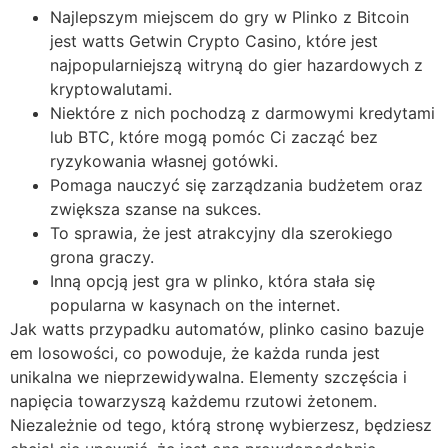
Najlepszym miejscem do gry w Plinko z Bitcoin
jest watts Getwin Crypto Casino, które jest
najpopularniejszą witryną do gier hazardowych z
kryptowalutami.
Niektóre z nich pochodzą z darmowymi kredytami
lub BTC, które mogą pomóc Ci zacząć bez
ryzykowania własnej gotówki.
Pomaga nauczyć się zarządzania budżetem oraz
zwiększa szanse na sukces.
To sprawia, że jest atrakcyjny dla szerokiego
grona graczy.
Inną opcją jest gra w plinko, która stała się
popularna w kasynach on the internet.
Jak watts przypadku automatów, plinko casino bazuje
em losowości, co powoduje, że każda runda jest
unikalna we nieprzewidywalna. Elementy szczęścia i
napięcia towarzyszą każdemu rzutowi żetonem.
Niezależnie od tego, którą stronę wybierzesz, będziesz