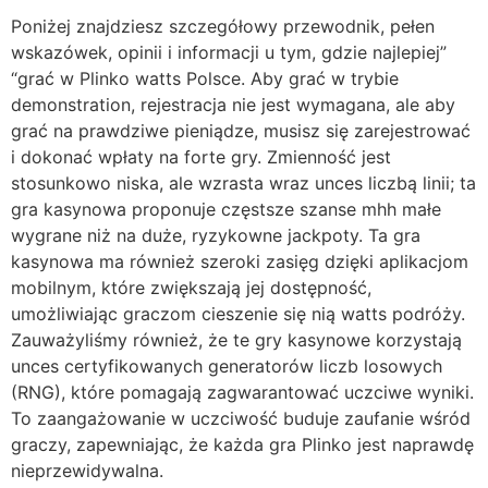
Poniżej znajdziesz szczegółowy przewodnik, pełen
wskazówek, opinii i informacji u tym, gdzie najlepiej”
“grać w Plinko watts Polsce. Aby grać w trybie
demonstration, rejestracja nie jest wymagana, ale aby
grać na prawdziwe pieniądze, musisz się zarejestrować
i dokonać wpłaty na forte gry. Zmienność jest
stosunkowo niska, ale wzrasta wraz unces liczbą linii; ta
gra kasynowa proponuje częstsze szanse mhh małe
wygrane niż na duże, ryzykowne jackpoty. Ta gra
kasynowa ma również szeroki zasięg dzięki aplikacjom
mobilnym, które zwiększają jej dostępność,
umożliwiając graczom cieszenie się nią watts podróży.
Zauważyliśmy również, że te gry kasynowe korzystają
unces certyfikowanych generatorów liczb losowych
(RNG), które pomagają zagwarantować uczciwe wyniki.
To zaangażowanie w uczciwość buduje zaufanie wśród
graczy, zapewniając, że każda gra Plinko jest naprawdę
nieprzewidywalna.