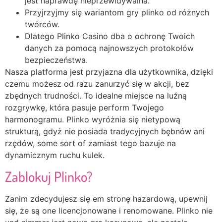
jest naprawdę nieprzewidywalna.
Przyjrzyjmy się wariantom gry plinko od różnych
twórców.
Dlatego Plinko Casino dba o ochronę Twoich
danych za pomocą najnowszych protokołów
bezpieczeństwa.
Nasza platforma jest przyjazna dla użytkownika, dzięki
czemu możesz od razu zanurzyć się w akcji, bez
zbędnych trudności. To idealne miejsce na luźną
rozgrywkę, która pasuje perform Twojego
harmonogramu. Plinko wyróżnia się nietypową
strukturą, gdyż nie posiada tradycyjnych bębnów ani
rzędów, some sort of zamiast tego bazuje na
dynamicznym ruchu kulek.
Zablokuj Plinko?
Zanim zdecydujesz się em stronę hazardową, upewnij
się, że są one licencjonowane i renomowane. Plinko nie