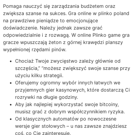
Pomaga nauczyć się zarządzania budżetem oraz
zwiększa szanse na sukces. Gra online w plinko poland
na prawdziwe pieniądze to emocjonujące
doświadczenie. Należy jednak zawsze grać
odpowiedzialnie i z rozwagą. W online Plinko game gra
gracze wpuszczają żeton z górnej krawędzi planszy
wypełnionej rzędami pinów.
Chociaż Twoje zwycięstwo zależy głównie od
szczęścia,” “możesz zwiększyć swoje szanse przy
użyciu kilku strategii.
Oferujemy ogromny wybór innych łatwych we
przyjemnych gier kasynowych, które dostarczą Ci
rozrywki na długie godziny.
Aby jak najlepiej wykorzystać swoje bitcoiny,
musisz grać z dobrym współczynnikiem ryzyka.
Od klasycznych automatów po nowoczesne
wersje gier stołowych – u nas zawsze znajdziesz
coś, co Cię zainteresuje.