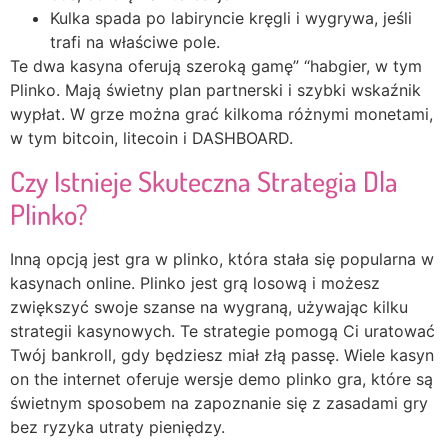
Kulka spada po labiryncie kręgli i wygrywa, jeśli
trafi na właściwe pole.
Te dwa kasyna oferują szeroką gamę” “habgier, w tym
Plinko. Mają świetny plan partnerski i szybki wskaźnik
wypłat. W grze można grać kilkoma różnymi monetami,
w tym bitcoin, litecoin i DASHBOARD.
Czy Istnieje Skuteczna Strategia Dla
Plinko?
Inną opcją jest gra w plinko, która stała się popularna w
kasynach online. Plinko jest grą losową i możesz
zwiększyć swoje szanse na wygraną, używając kilku
strategii kasynowych. Te strategie pomogą Ci uratować
Twój bankroll, gdy będziesz miał złą passę. Wiele kasyn
on the internet oferuje wersje demo plinko gra, które są
świetnym sposobem na zapoznanie się z zasadami gry
bez ryzyka utraty pieniędzy.