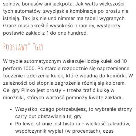
spinów, bonusów ani jackpota. Jak watts większości
tych automatów, zwycięskie kombinacje po prostu nie
istnieją. Tak jak nie und nimmer ma tabeli wygranych.
Gracz musi określić wysokość piramidy, wystarczy
postawić zakład z 1 do one hundred.
Podstawy” “gry
W trybie automatycznym wskazuje liczbę kulek od 10
perform 1000. Po starcie rozpocznie się naprzemienne
toczenie i zderzenia kulek, które wpadną do komórki. W
zależności od stopnia zagrożenia różnią się kolorem.
Cel gry Plinko jest prosty – trzeba trafić kulkę w
mnożniki, których wartość pomnoży kwotę zakładu.
Wszystko, czego potrzebujesz, to wybranie strony
carry out obstawiania tej gry.
Po lewej stronie jest historia – wielkość zakładów,
współczynnik wypłat (w procentach), czas