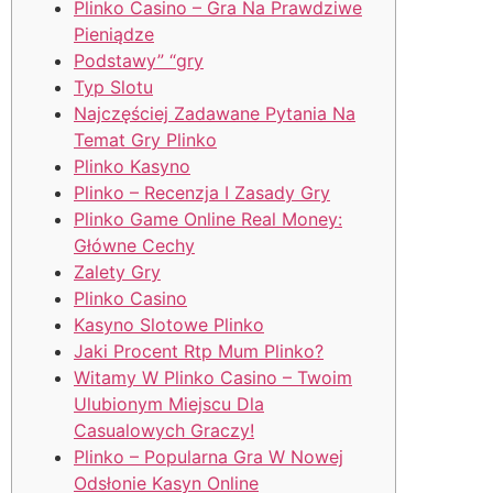
Plinko Casino – Gra Na Prawdziwe
Pieniądze
Podstawy” “gry
Typ Slotu
Najczęściej Zadawane Pytania Na
Temat Gry Plinko
Plinko Kasyno
Plinko – Recenzja I Zasady Gry
Plinko Game Online Real Money:
Główne Cechy
Zalety Gry
Plinko Casino
Kasyno Slotowe Plinko
Jaki Procent Rtp Mum Plinko?
Witamy W Plinko Casino – Twoim
Ulubionym Miejscu Dla
Casualowych Graczy!
Plinko – Popularna Gra W Nowej
Odsłonie Kasyn Online