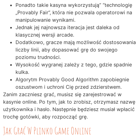
Ponadto takie kasyna wykorzystują” “technologię
„Provably Fair”, która nie pozwala operatorowi na
manipulowanie wynikami.
Jednak jej najnowsza iteracja jest daleka od
klasycznej wersji arcade.
Dodatkowo, gracze mają możliwość dostosowania
liczby linii, aby dopasować grę do swojego
poziomu trudności.
Wysokość wygranej zależy z tego, gdzie spadnie
kulka.
Algorytm Provably Good Algorithm zapobiegnie
oszustwom i uchroni Cię przed zdzierstwem.
Zanim zaczniesz grać, musisz się zarejestrować w
kasynie online. Po tym, jak to zrobisz, otrzymasz nazwę
użytkownika i hasło. Następnie będziesz musiał wpłacić
trochę gotówki, aby rozpocząć grę.
Jak Grać W Plinko Game Online