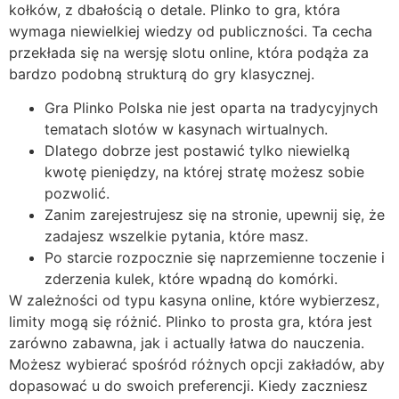
kołków, z dbałością o detale. Plinko to gra, która
wymaga niewielkiej wiedzy od publiczności. Ta cecha
przekłada się na wersję slotu online, która podąża za
bardzo podobną strukturą do gry klasycznej.
Gra Plinko Polska nie jest oparta na tradycyjnych
tematach slotów w kasynach wirtualnych.
Dlatego dobrze jest postawić tylko niewielką
kwotę pieniędzy, na której stratę możesz sobie
pozwolić.
Zanim zarejestrujesz się na stronie, upewnij się, że
zadajesz wszelkie pytania, które masz.
Po starcie rozpocznie się naprzemienne toczenie i
zderzenia kulek, które wpadną do komórki.
W zależności od typu kasyna online, które wybierzesz,
limity mogą się różnić. Plinko to prosta gra, która jest
zarówno zabawna, jak i actually łatwa do nauczenia.
Możesz wybierać spośród różnych opcji zakładów, aby
dopasować u do swoich preferencji. Kiedy zaczniesz