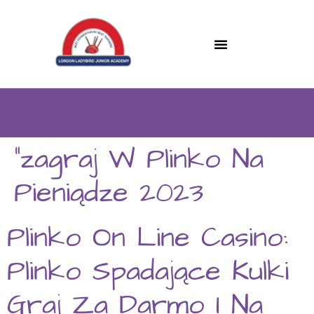
“zagraj W Plinko Na
Pieniądze 2023
Plinko On Line Casino:
Plinko Spadające Kulki
Graj Za Darmo I Na