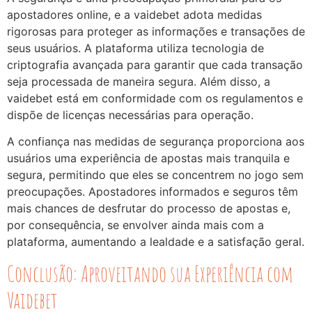
apostadores online, e a vaidebet adota medidas
rigorosas para proteger as informações e transações de
seus usuários. A plataforma utiliza tecnologia de
criptografia avançada para garantir que cada transação
seja processada de maneira segura. Além disso, a
vaidebet está em conformidade com os regulamentos e
dispõe de licenças necessárias para operação.
A confiança nas medidas de segurança proporciona aos
usuários uma experiência de apostas mais tranquila e
segura, permitindo que eles se concentrem no jogo sem
preocupações. Apostadores informados e seguros têm
mais chances de desfrutar do processo de apostas e,
por consequência, se envolver ainda mais com a
plataforma, aumentando a lealdade e a satisfação geral.
Conclusão: Aproveitando sua Experiência com
Vaidebet