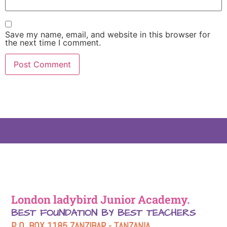
Save my name, email, and website in this browser for
the next time I comment.
London ladybird Junior Academy.
BEST FOUNDATION BY BEST TEACHERS
P. O. BOX 1185 ZANZIBAR - TANZANIA