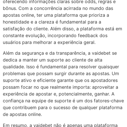
oferecendo informações claras sobre odds, regras e
bônus. Com a concorrência acirrada no mundo das
apostas online, ter uma plataforma que prioriza a
honestidade e a clareza é fundamental para a
satisfação do cliente. Além disso, a plataforma está em
constante evolução, incorporando feedback dos
usuários para melhorar a experiência geral.
Além da segurança e da transparência, a vaidebet se
dedica a manter um suporte ao cliente de alta
qualidade. Isso é fundamental para resolver quaisquer
problemas que possam surgir durante as apostas. Um
suporte ativo e eficiente garante que os apostadores
possam focar no que realmente importa: aproveitar a
experiência de apostar e, potencialmente, ganhar. A
confiança na equipe de suporte é um dos fatores-chave
que contribuem para o sucesso de qualquer plataforma
de apostas online.
Em resumo, a vaidebet não é apenas uma plataforma