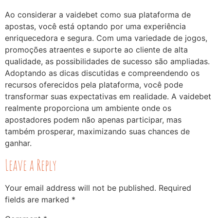
Ao considerar a vaidebet como sua plataforma de
apostas, você está optando por uma experiência
enriquecedora e segura. Com uma variedade de jogos,
promoções atraentes e suporte ao cliente de alta
qualidade, as possibilidades de sucesso são ampliadas.
Adoptando as dicas discutidas e compreendendo os
recursos oferecidos pela plataforma, você pode
transformar suas expectativas em realidade. A vaidebet
realmente proporciona um ambiente onde os
apostadores podem não apenas participar, mas
também prosperar, maximizando suas chances de
ganhar.
Leave a Reply
Your email address will not be published.
Required
fields are marked
*