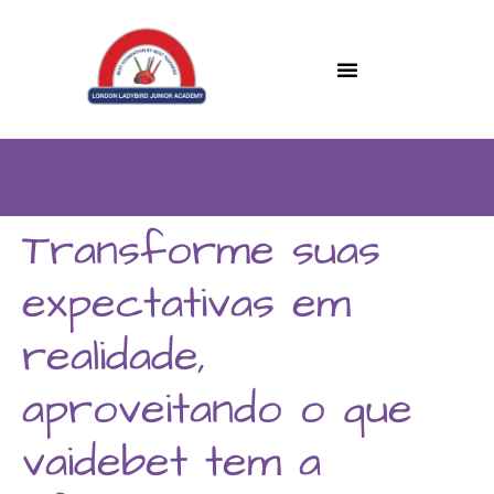
Transforme suas
expectativas em
realidade,
aproveitando o que
vaidebet tem a