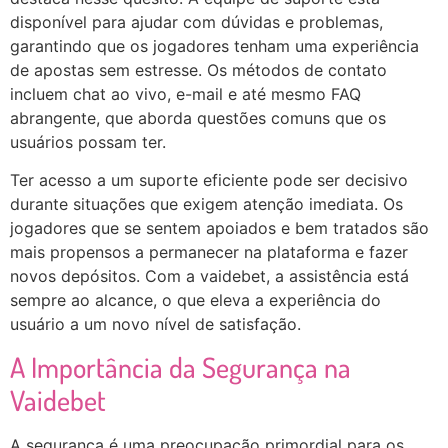
disponível para ajudar com dúvidas e problemas,
garantindo que os jogadores tenham uma experiência
de apostas sem estresse. Os métodos de contato
incluem chat ao vivo, e-mail e até mesmo FAQ
abrangente, que aborda questões comuns que os
usuários possam ter.
Ter acesso a um suporte eficiente pode ser decisivo
durante situações que exigem atenção imediata. Os
jogadores que se sentem apoiados e bem tratados são
mais propensos a permanecer na plataforma e fazer
novos depósitos. Com a vaidebet, a assistência está
sempre ao alcance, o que eleva a experiência do
usuário a um novo nível de satisfação.
A Importância da Segurança na
Vaidebet
A segurança é uma preocupação primordial para os