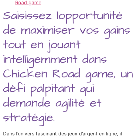
Road game
Saisissez lopportunité
de maximiser vos gains
tout en jouant
intelligemment dans
Chicken Road game, un
défi palpitant qui
demande agilité et
stratégie.
Dans l’univers fascinant des jeux d’argent en ligne, il