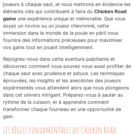
joueurs à chaque saut, et nous mettrons en évidence les
éléments clés qui contribuent à faire du
Chicken Road
game
une expérience unique et mémorable. Que vous
soyez un novice ou un joueur chevronné, cette
immersion dans le monde de la poule en péril vous
fournira des informations précieuses pour maximiser
vos gains tout en jouant intelligemment.
Rejoignez-nous dans cette aventure palpitante et
découvrez comment vous pouvez vous aussi profiter de
chaque saut avec prudence et astuce. Les techniques
éprouvées, les insights et les anecdotes des joueurs
expérimentés vous attendent alors que nous plongeons
dans cet univers intrigant. Préparez-vous à sauter au
rythme de la cuisson, et à apprendre comment
transformer chaque fourneau en une opportunité de
gain.
Les règles fondamentales du Chicken Road