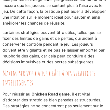
mesure que les joueurs se sentent plus à l’aise avec le
jeu. De cette façon, la pratique peut aider à développer
une intuition sur le moment idéal pour sauter et ainsi
améliorer les chances de réussite.
certaines stratégies peuvent être utiles, telles que se
fixer des limites de gains et de pertes, qui aident à
conserver le contrôle pendant le jeu. Les joueurs
doivent être vigilants et ne pas se laisser emporter par
l’euphorie des gains, car cela peut conduire à des
décisions impulsives et des pertes subséquentes.
Maximiser vos gains grâce à des stratégies
intelligentes
Pour réussir au
Chicken Road game
, il est vital
d’adopter des stratégies bien pensées et structurées.
Ces stratégies ne se concentrent pas seulement sur le