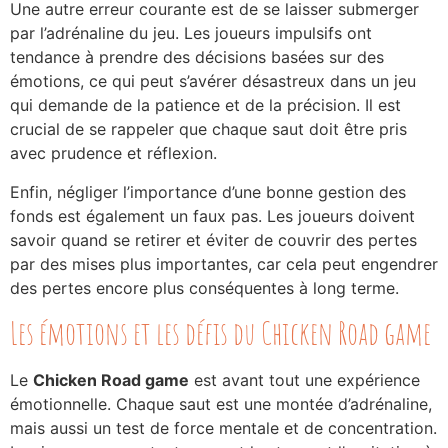
Une autre erreur courante est de se laisser submerger
par l’adrénaline du jeu. Les joueurs impulsifs ont
tendance à prendre des décisions basées sur des
émotions, ce qui peut s’avérer désastreux dans un jeu
qui demande de la patience et de la précision. Il est
crucial de se rappeler que chaque saut doit être pris
avec prudence et réflexion.
Enfin, négliger l’importance d’une bonne gestion des
fonds est également un faux pas. Les joueurs doivent
savoir quand se retirer et éviter de couvrir des pertes
par des mises plus importantes, car cela peut engendrer
des pertes encore plus conséquentes à long terme.
Les émotions et les défis du Chicken Road game
Le
Chicken Road game
est avant tout une expérience
émotionnelle. Chaque saut est une montée d’adrénaline,
mais aussi un test de force mentale et de concentration.