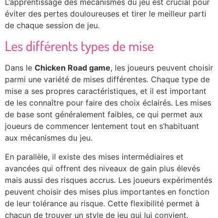
L’apprentissage des mécanismes du jeu est crucial pour
éviter des pertes douloureuses et tirer le meilleur parti
de chaque session de jeu.
Les différents types de mise
Dans le
Chicken Road game
, les joueurs peuvent choisir
parmi une variété de mises différentes. Chaque type de
mise a ses propres caractéristiques, et il est important
de les connaître pour faire des choix éclairés. Les mises
de base sont généralement faibles, ce qui permet aux
joueurs de commencer lentement tout en s’habituant
aux mécanismes du jeu.
En parallèle, il existe des mises intermédiaires et
avancées qui offrent des niveaux de gain plus élevés
mais aussi des risques accrus. Les joueurs expérimentés
peuvent choisir des mises plus importantes en fonction
de leur tolérance au risque. Cette flexibilité permet à
chacun de trouver un style de jeu qui lui convient.