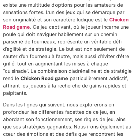
existe une multitude d’options pour les amateurs de
sensations fortes. L’un des jeux qui se démarque par
son originalité et son caractère ludique est le
Chicken
Road game
. Ce jeu captivant, où le joueur incarne une
poule qui doit naviguer habilement sur un chemin
parsemé de fourneaux, représente un véritable défi
d’agilité et de stratégie. Le but est non seulement de
sauter d’un fourneau à l’autre, mais aussi d’éviter d’être
grillé, tout en augmentant les mises à chaque
“cuisinade”. La combinaison d’adrénaline et de stratégie
rend le
Chicken Road game
particulièrement addictif,
attirant les joueurs à la recherche de gains rapides et
palpitants.
Dans les lignes qui suivent, nous explorerons en
profondeur les différentes facettes de ce jeu, en
abordant son fonctionnement, ses règles de jeu, ainsi
que ses stratégies gagnantes. Nous irons également au
cœur des émotions et des défis que rencontrent les