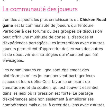
La communauté des joueurs
L’un des aspects les plus enrichissants du
Chicken Road
game
est la communauté de joueurs qui l’entoure.
Participer à des forums ou des groupes de discussion
peut offrir une multitude de conseils, d’astuces et
d’expériences partagées. Les interactions avec d’autres
joueurs permettent d’apprendre des erreurs des autres
et de découvrir des stratégies qui n’auraient pas été
envisagées.
Les communautés en ligne sont également des
plateformes où les joueurs peuvent partager leurs
succès et leurs défis. Cela favorise un esprit de
camaraderie et de soutien, qui est souvent essentiel
dans les jeux où la pression est forte. Le partage
d’expériences aide non seulement à améliorer ses
compétences mais aussi à créer des liens avec d’autres