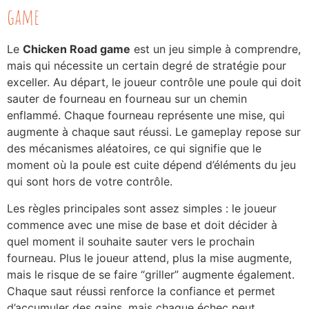
game
Le
Chicken Road game
est un jeu simple à comprendre,
mais qui nécessite un certain degré de stratégie pour
exceller. Au départ, le joueur contrôle une poule qui doit
sauter de fourneau en fourneau sur un chemin
enflammé. Chaque fourneau représente une mise, qui
augmente à chaque saut réussi. Le gameplay repose sur
des mécanismes aléatoires, ce qui signifie que le
moment où la poule est cuite dépend d’éléments du jeu
qui sont hors de votre contrôle.
Les règles principales sont assez simples : le joueur
commence avec une mise de base et doit décider à
quel moment il souhaite sauter vers le prochain
fourneau. Plus le joueur attend, plus la mise augmente,
mais le risque de se faire “griller” augmente également.
Chaque saut réussi renforce la confiance et permet
d’accumuler des gains, mais chaque échec peut