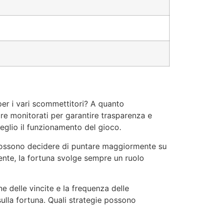
per i vari scommettitori? A quanto
pre monitorati per garantire trasparenza e
eglio il funzionamento del gioco.
, possono decidere di puntare maggiormente su
ente, la fortuna svolge sempre un ruolo
e delle vincite e la frequenza delle
ulla fortuna. Quali strategie possono