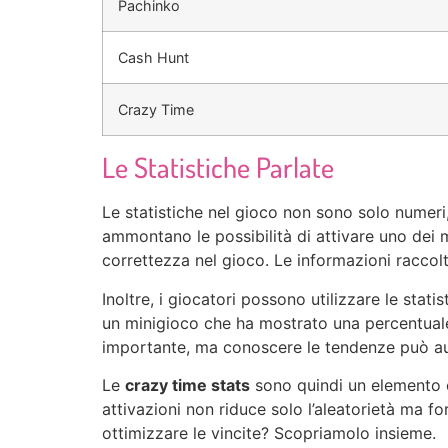
Pachinko
Cash Hunt
Crazy Time
Le Statistiche Parlate
Le statistiche nel gioco non sono solo numeri,
ammontano le possibilità di attivare uno dei 
correttezza nel gioco. Le informazioni raccol
Inoltre, i giocatori possono utilizzare le st
un minigioco che ha mostrato una percentuale 
importante, ma conoscere le tendenze può aume
Le
crazy time stats
sono quindi un elemento cr
attivazioni non riduce solo l’aleatorietà ma 
ottimizzare le vincite? Scopriamolo insieme.