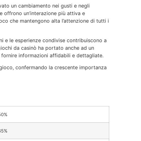
rvato un cambiamento nei gusti e negli
e offrono un’interazione più attiva e
co che mantengono alta l’attenzione di tutti i
oni e le esperienze condivise contribuiscono a
giochi da casinò ha portato anche ad un
fornire informazioni affidabili e dettagliate.
el gioco, confermando la crescente importanza
50%
65%