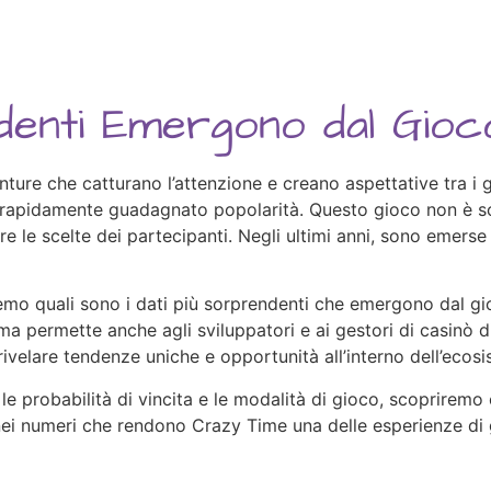
ndenti Emergono dal Gio
ture che catturano l’attenzione e creano aspettative tra i 
 rapidamente guadagnato popolarità. Questo gioco non è so
e le scelte dei partecipanti. Negli ultimi anni, sono emerse 
o quali sono i dati più sorprendenti che emergono dal gioco.
ma permette anche agli sviluppatori e ai gestori di casinò d
ivelare tendenze uniche e opportunità all’interno dell’ecosi
 le probabilità di vincita e le modalità di gioco, scopriremo
nei numeri che rendono Crazy Time una delle esperienze di g