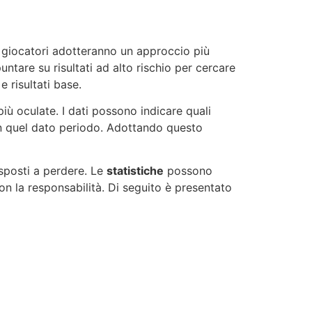
i giocatori adotteranno un approccio più
ntare su risultati ad alto rischio per cercare
 risultati base.
iù oculate. I dati possono indicare quali
 in quel dato periodo. Adottando questo
sposti a perdere. Le
statistiche
possono
on la responsabilità. Di seguito è presentato