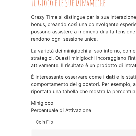
Il Gioco e le Sue Dinamiche
Crazy Time si distingue per la sua interazion
bonus, creando così una coinvolgente esperien
possono assistere a momenti di alta tensione 
rendono ogni sessione unica.
La varietà dei minigiochi al suo interno, come 
strategici. Questi minigiochi incoraggiano l’i
attivamente. Il risultato è un prodotto di intr
È interessante osservare come i
dati
e le stat
comportamento dei giocatori. Per esempio, alc
riportata una tabella che mostra la percentuale
Minigioco
Percentuale di Attivazione
Coin Flip