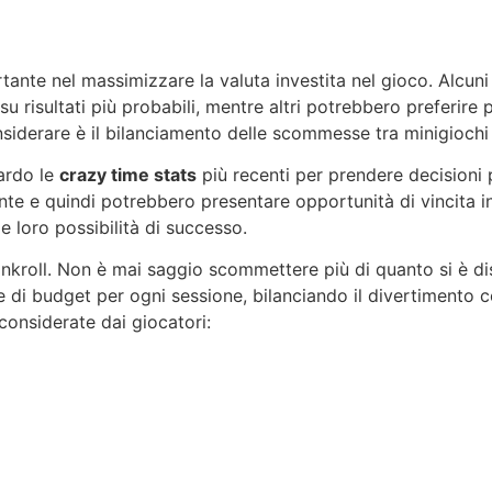
tante nel massimizzare la valuta investita nel gioco. Alcun
sultati più probabili, mentre altri potrebbero preferire pu
siderare è il bilanciamento delle scommesse tra minigiochi e
uardo le
crazy time stats
più recenti per prendere decisioni p
ente e quindi potrebbero presentare opportunità di vincita
e loro possibilità di successo.
nkroll. Non è mai saggio scommettere più di quanto si è di
 di budget per ogni sessione, bilanciando il divertimento c
onsiderate dai giocatori: