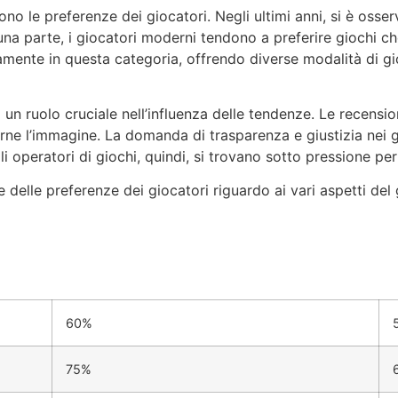
no le preferenze dei giocatori. Negli ultimi anni, si è osse
 una parte, i giocatori moderni tendono a preferire giochi ch
amente in questa categoria, offrendo diverse modalità di gio
 un ruolo cruciale nell’influenza delle tendenze. Le recensi
arne l’immagine. La domanda di trasparenza e giustizia nei 
li operatori di giochi, quindi, si trovano sotto pressione per 
ne delle preferenze dei giocatori riguardo ai vari aspetti d
60%
75%