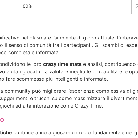
80%
icativo nel plasmare l’ambiente di gioco attuale. L’interazi
to il senso di comunità tra i partecipanti. Gli scambi di espe
oco completa e informata.
condividono le loro
crazy time stats
e analisi, contribuendo 
o aiuta i giocatori a valutare meglio le probabilità e le opp
no fare scommesse più intelligenti e informate.
ella community può migliorare l’esperienza complessiva di gi
suggerimenti e trucchi su come massimizzare il divertimento 
 giochi ad alta interazione come Crazy Time.
co
stiche
continueranno a giocare un ruolo fondamentale nei gi