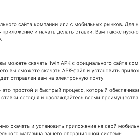
ьного сайта компании или с мобильных рынков. Для н
ь приложение и начать делать ставки. Вам также нужн
.
 вы можете скачать 1win APK с официального сайта ком
 чего вы сможете скачать APK-файл и установить прило
дет отправлен вам на электронную почту.
– это простой и быстрый процесс, который обеспечива
ь ставки сегодня и наслаждайтесь всеми преимущества
димо скачать и установить приложение на свой мобильн
ельного магазина вашего операционной системы.