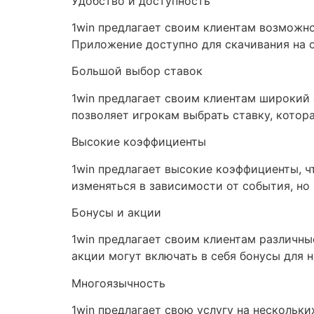
Удобство и доступность
1win предлагает своим клиентам возможно
Приложение доступно для скачивания на о
Большой выбор ставок
1win предлагает своим клиентам широкий с
позволяет игрокам выбрать ставку, котор
Высокие коэффициенты
1win предлагает высокие коэффициенты, ч
изменяться в зависимости от события, но
Бонусы и акции
1win предлагает своим клиентам различн
акции могут включать в себя бонусы для 
Многоязычность
1win предлагает свою услугу на нескольки