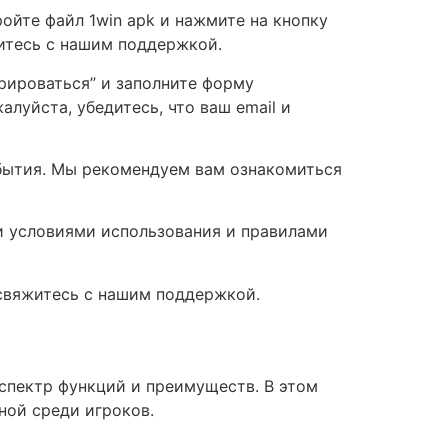
ройте файл 1win apk и нажмите на кнопку
житесь с нашим поддержкой.
трироваться” и заполните форму
алуйста, убедитесь, что ваш email и
обытия. Мы рекомендуем вам ознакомиться
ми условиями использования и правилами
 свяжитесь с нашим поддержкой.
 спектр функций и преимуществ. В этом
ной среди игроков.