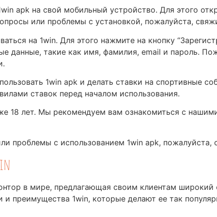
win apk на свой мобильный устройство. Для этого отк
о вопросы или проблемы с установкой, пожалуйста, свя
ваться на 1win. Для этого нажмите на кнопку “Зарегис
е данные, такие как имя, фамилия, email и пароль. Пож
и.
пользовать 1win apk и делать ставки на спортивные с
авилами ставок перед началом использования.
оже 18 лет. Мы рекомендуем вам ознакомиться с наши
или проблемы с использованием 1win apk, пожалуйста,
win
контор в мире, предлагающая своим клиентам широкий
и преимущества 1win, которые делают ее так популяр