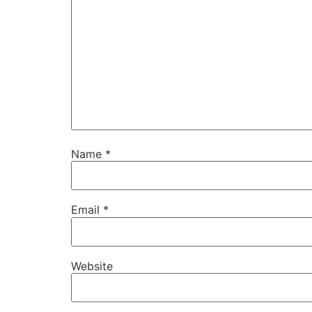
Name
*
Email
*
Website