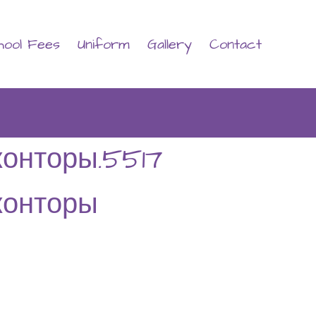
hool Fees
Uniform
Gallery
Contact
конторы.5517
конторы