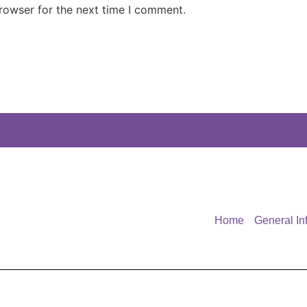
rowser for the next time I comment.
Home
General In