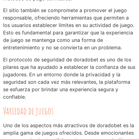
El sitio también se compromete a promover el juego
responsable, ofreciendo herramientas que permiten a
los usuarios establecer límites en su actividad de juego.
Esto es fundamental para garantizar que la experiencia
de juego se mantenga como una forma de
entretenimiento y no se convierta en un problema.
El protocolo de seguridad de doradobet es uno de los
pilares que ha ayudado a establecer la confianza de sus
jugadores. En un entorno donde la privacidad y la
seguridad son cada vez más relevantes, la plataforma
se esfuerza por brindar una experiencia segura y
confiable.
Variedad de juegos
Uno de los aspectos más atractivos de doradobet es la
amplia gama de juegos ofrecidos. Desde emocionantes