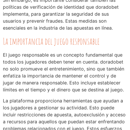
Sin embargo, es importante considerar también las
políticas de verificación de identidad que doradobet
implementa, para garantizar la seguridad de sus
usuarios y prevenir fraudes. Estas medidas son
esenciales en la industria de las apuestas en línea.
La importancia del juego responsable
El juego responsable es un concepto fundamental que
todos los jugadores deben tener en cuenta. doradobet
no solo promueve el entretenimiento, sino que también
enfatiza la importancia de mantener el control y de
jugar de manera responsable. Esto incluye establecer
límites en el tiempo y el dinero que se destina al juego.
La plataforma proporciona herramientas que ayudan a
los jugadores a gestionar su actividad. Esto puede
incluir restricciones de apuesta, autoexclusión y acceso
a recursos para aquellos que puedan estar enfrentando
problemas relacionados con el juego. Estos esfuerzos