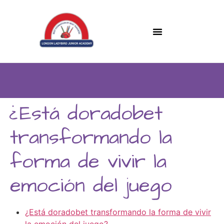
¿Está doradobet
transformando la
forma de vivir la
emoción del juego
¿Está doradobet transformando la forma de vivir