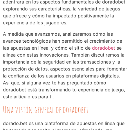
adentrará en los aspectos fundamentales de doradobet,
explorando sus características, la variedad de juegos
que ofrece y cómo ha impactado positivamente la
experiencia de los jugadores.
A medida que avanzamos, analizaremos cómo las
avances tecnológicos han permitido el crecimiento de
las apuestas en línea, y cómo el sitio de
doradobet
se
alinea con estas innovaciones. También discutiremos la
importancia de la seguridad en las transacciones y la
protección de datos, aspectos esenciales para fomentar
la confianza de los usuarios en plataformas digitales.
Así que, si alguna vez te has preguntado cómo
doradobet está transformando tu experiencia de juego,
este artículo es para ti.
Una visión general de doradobet
dorado.bet es una plataforma de apuestas en línea que