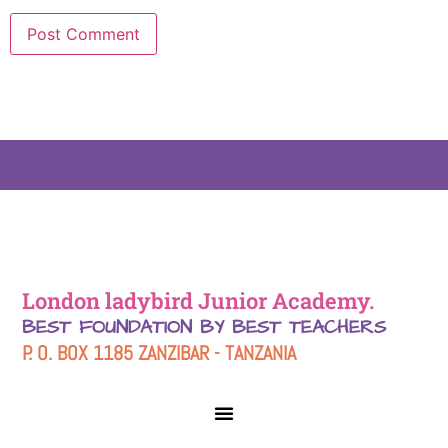
London ladybird Junior Academy.
BEST FOUNDATION BY BEST TEACHERS
P. O. BOX 1185 ZANZIBAR - TANZANIA