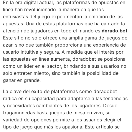
En la era digital actual, las plataformas de apuestas en
línea han revolucionado la manera en que los
entusiastas del juego experimentan la emoción de las
apuestas. Una de estas plataformas que ha captado la
atención de jugadores en todo el mundo es
dorado.bet
.
Este sitio no solo ofrece una amplia gama de juegos de
azar, sino que también proporciona una experiencia de
usuario intuitiva y segura. A medida que el interés por
las apuestas en línea aumenta, doradobet se posiciona
como un líder en el sector, brindando a sus usuarios no
solo entretenimiento, sino también la posibilidad de
ganar en grande.
La clave del éxito de plataformas como doradobet
radica en su capacidad para adaptarse a las tendencias
y necesidades cambiantes de los jugadores. Desde
tragamonedas hasta juegos de mesa en vivo, su
variedad de opciones permite a los usuarios elegir el
tipo de juego que más les apasiona. Este artículo se