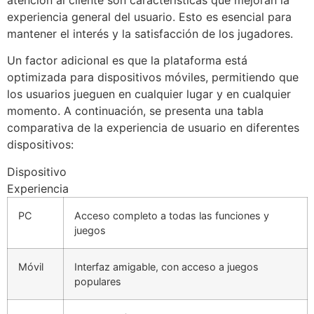
experiencia general del usuario. Esto es esencial para
mantener el interés y la satisfacción de los jugadores.
Un factor adicional es que la plataforma está
optimizada para dispositivos móviles, permitiendo que
los usuarios jueguen en cualquier lugar y en cualquier
momento. A continuación, se presenta una tabla
comparativa de la experiencia de usuario en diferentes
dispositivos:
Dispositivo
Experiencia
PC
Acceso completo a todas las funciones y
juegos
Móvil
Interfaz amigable, con acceso a juegos
populares