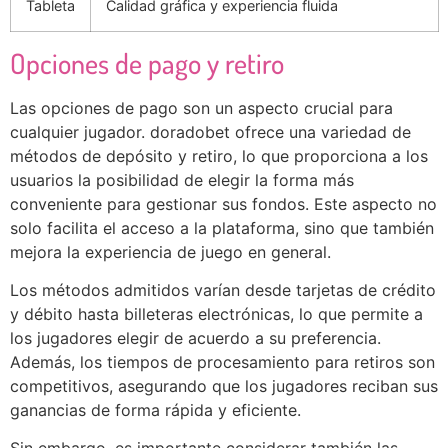
Tableta
Calidad gráfica y experiencia fluida
Opciones de pago y retiro
Las opciones de pago son un aspecto crucial para
cualquier jugador. doradobet ofrece una variedad de
métodos de depósito y retiro, lo que proporciona a los
usuarios la posibilidad de elegir la forma más
conveniente para gestionar sus fondos. Este aspecto no
solo facilita el acceso a la plataforma, sino que también
mejora la experiencia de juego en general.
Los métodos admitidos varían desde tarjetas de crédito
y débito hasta billeteras electrónicas, lo que permite a
los jugadores elegir de acuerdo a su preferencia.
Además, los tiempos de procesamiento para retiros son
competitivos, asegurando que los jugadores reciban sus
ganancias de forma rápida y eficiente.