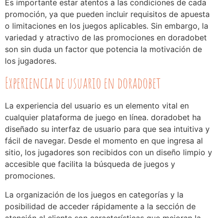
Es importante estar atentos a las condiciones de cada
promoción, ya que pueden incluir requisitos de apuesta
o limitaciones en los juegos aplicables. Sin embargo, la
variedad y atractivo de las promociones en doradobet
son sin duda un factor que potencia la motivación de
los jugadores.
Experiencia de usuario en doradobet
La experiencia del usuario es un elemento vital en
cualquier plataforma de juego en línea. doradobet ha
diseñado su interfaz de usuario para que sea intuitiva y
fácil de navegar. Desde el momento en que ingresa al
sitio, los jugadores son recibidos con un diseño limpio y
accesible que facilita la búsqueda de juegos y
promociones.
La organización de los juegos en categorías y la
posibilidad de acceder rápidamente a la sección de
atención al cliente son características que mejoran la