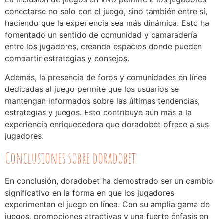
conectarse no solo con el juego, sino también entre sí,
haciendo que la experiencia sea más dinámica. Esto ha
fomentado un sentido de comunidad y camaradería
entre los jugadores, creando espacios donde pueden
compartir estrategias y consejos.
Además, la presencia de foros y comunidades en línea
dedicadas al juego permite que los usuarios se
mantengan informados sobre las últimas tendencias,
estrategias y juegos. Esto contribuye aún más a la
experiencia enriquecedora que doradobet ofrece a sus
jugadores.
Conclusiones sobre doradobet
En conclusión, doradobet ha demostrado ser un cambio
significativo en la forma en que los jugadores
experimentan el juego en línea. Con su amplia gama de
juegos, promociones atractivas y una fuerte énfasis en