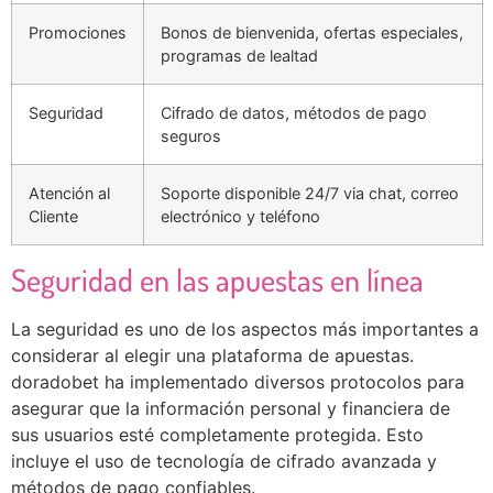
Promociones
Bonos de bienvenida, ofertas especiales,
programas de lealtad
Seguridad
Cifrado de datos, métodos de pago
seguros
Atención al
Soporte disponible 24/7 via chat, correo
Cliente
electrónico y teléfono
Seguridad en las apuestas en línea
La seguridad es uno de los aspectos más importantes a
considerar al elegir una plataforma de apuestas.
doradobet ha implementado diversos protocolos para
asegurar que la información personal y financiera de
sus usuarios esté completamente protegida. Esto
incluye el uso de tecnología de cifrado avanzada y
métodos de pago confiables.