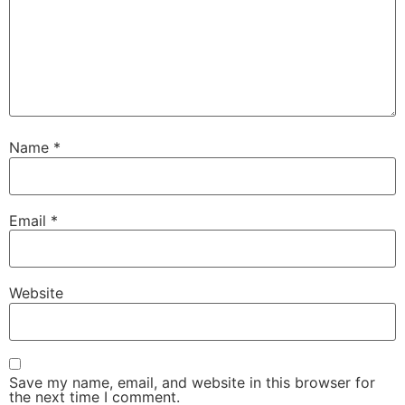
Name
*
Email
*
Website
Save my name, email, and website in this browser for
the next time I comment.