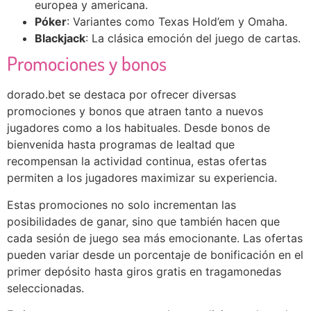
europea y americana.
Póker
: Variantes como Texas Hold’em y Omaha.
Blackjack
: La clásica emoción del juego de cartas.
Promociones y bonos
dorado.bet se destaca por ofrecer diversas
promociones y bonos que atraen tanto a nuevos
jugadores como a los habituales. Desde bonos de
bienvenida hasta programas de lealtad que
recompensan la actividad continua, estas ofertas
permiten a los jugadores maximizar su experiencia.
Estas promociones no solo incrementan las
posibilidades de ganar, sino que también hacen que
cada sesión de juego sea más emocionante. Las ofertas
pueden variar desde un porcentaje de bonificación en el
primer depósito hasta giros gratis en tragamonedas
seleccionadas.