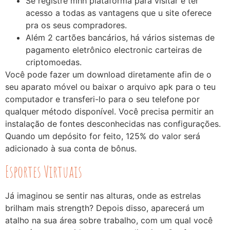
Se registre mhh plataforma para visitar e ter
acesso a todas as vantagens que u site oferece
pra os seus compradores.
Além 2 cartões bancários, há vários sistemas de
pagamento eletrônico electronic carteiras de
criptomoedas.
Você pode fazer um download diretamente afin de o
seu aparato móvel ou baixar o arquivo apk para o teu
computador e transferi-lo para o seu telefone por
qualquer método disponível. Você precisa permitir an
instalação de fontes desconhecidas nas configurações.
Quando um depósito for feito, 125% do valor será
adicionado à sua conta de bônus.
Esportes Virtuais
Já imaginou se sentir nas alturas, onde as estrelas
brilham mais strength? Depois disso, aparecerá um
atalho na sua área sobre trabalho, com um qual você