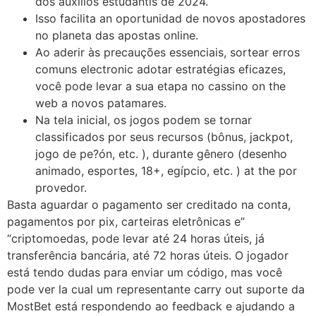
dos auxílios estudantis de 2024.
Isso facilita an oportunidad de novos apostadores
no planeta das apostas online.
Ao aderir às precauções essenciais, sortear erros
comuns electronic adotar estratégias eficazes,
você pode levar a sua etapa no cassino on the
web a novos patamares.
Na tela inicial, os jogos podem se tornar
classificados por seus recursos (bônus, jackpot,
jogo de pe?ón, etc. ), durante gênero (desenho
animado, esportes, 18+, egípcio, etc. ) at the por
provedor.
Basta aguardar o pagamento ser creditado na conta,
pagamentos por pix, carteiras eletrônicas e”
“criptomoedas, pode levar até 24 horas úteis, já
transferência bancária, até 72 horas úteis. O jogador
está tendo dudas para enviar um código, mas você
pode ver la cual um representante carry out suporte da
MostBet está respondendo ao feedback e ajudando a