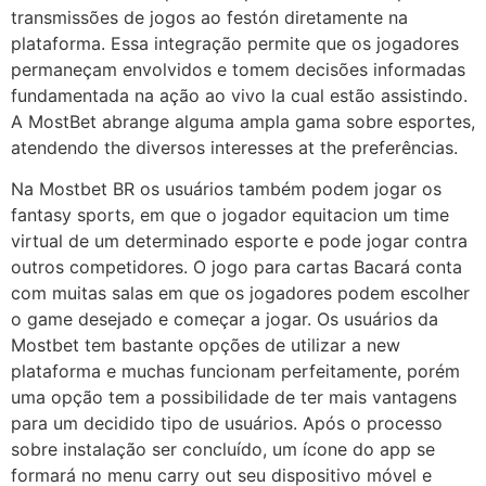
transmissões de jogos ao festón diretamente na
plataforma. Essa integração permite que os jogadores
permaneçam envolvidos e tomem decisões informadas
fundamentada na ação ao vivo la cual estão assistindo.
A MostBet abrange alguma ampla gama sobre esportes,
atendendo the diversos interesses at the preferências.
Na Mostbet BR os usuários também podem jogar os
fantasy sports, em que o jogador equitacion um time
virtual de um determinado esporte e pode jogar contra
outros competidores. O jogo para cartas Bacará conta
com muitas salas em que os jogadores podem escolher
o game desejado e começar a jogar. Os usuários da
Mostbet tem bastante opções de utilizar a new
plataforma e muchas funcionam perfeitamente, porém
uma opção tem a possibilidade de ter mais vantagens
para um decidido tipo de usuários. Após o processo
sobre instalação ser concluído, um ícone do app se
formará no menu carry out seu dispositivo móvel e