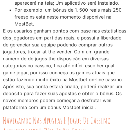
aparecerá na tela; Um aplicativo será instalado.
Por exemplo, um bônus de 1. 500 reais mais 250
freespins está neste momento disponível na
MostBet.
E os usuários ganham pontos com base nas estatísticas
dos jogadores em partidas reais, e possui a liberdade
de gerenciar sua equipe podendo comprar outros
jogadores, trocar at the vender. Com um grande
número de de jogos the disposição em diversas
categorias no cassino, fica até difícil escolher qual
game jogar, por isso conheça os games atuais que
estão fazendo muito êxito na Mostbet on-line cassino.
Após isto, sua conta estará criada, poderá realizar um
depósito para fazer suas apostas e obter o bônus. Os
novos membros podem começar a desfrutar weil
plataforma com um bônus Mostbet inicial.
Navegando Nas Apostas E Jogos De Cassino