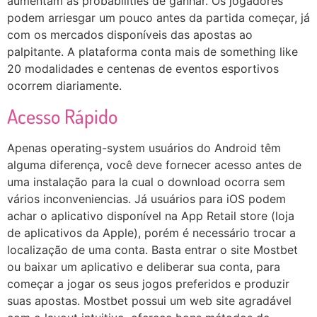
aumentam as probabilities de ganhar. Os jogadores
podem arriesgar um pouco antes da partida começar, já
com os mercados disponíveis das apostas ao
palpitante. A plataforma conta mais de something like
20 modalidades e centenas de eventos esportivos
ocorrem diariamente.
Acesso Rápido
Apenas operating-system usuários do Android têm
alguma diferença, você deve fornecer acesso antes de
uma instalação para la cual o download ocorra sem
vários inconveniencias. Já usuários para iOS podem
achar o aplicativo disponível na App Retail store (loja
de aplicativos da Apple), porém é necessário trocar a
localização de uma conta. Basta entrar o site Mostbet
ou baixar um aplicativo e deliberar sua conta, para
começar a jogar os seus jogos preferidos e produzir
suas apostas. Mostbet possui um web site agradável