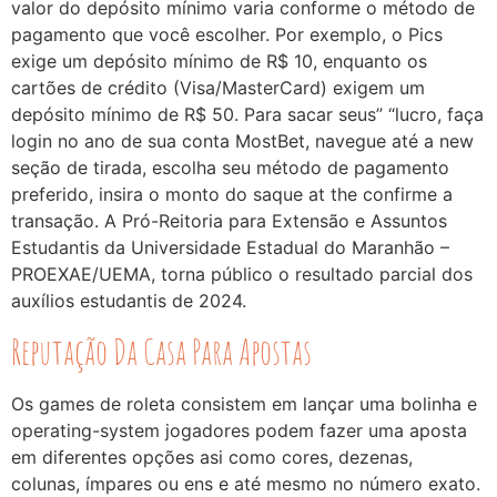
valor do depósito mínimo varia conforme o método de
pagamento que você escolher. Por exemplo, o Pics
exige um depósito mínimo de R$ 10, enquanto os
cartões de crédito (Visa/MasterCard) exigem um
depósito mínimo de R$ 50. Para sacar seus” “lucro, faça
login no ano de sua conta MostBet, navegue até a new
seção de tirada, escolha seu método de pagamento
preferido, insira o monto do saque at the confirme a
transação. A Pró-Reitoria para Extensão e Assuntos
Estudantis da Universidade Estadual do Maranhão –
PROEXAE/UEMA, torna público o resultado parcial dos
auxílios estudantis de 2024.
Reputação Da Casa Para Apostas
Os games de roleta consistem em lançar uma bolinha e
operating-system jogadores podem fazer uma aposta
em diferentes opções asi como cores, dezenas,
colunas, ímpares ou ens e até mesmo no número exato.