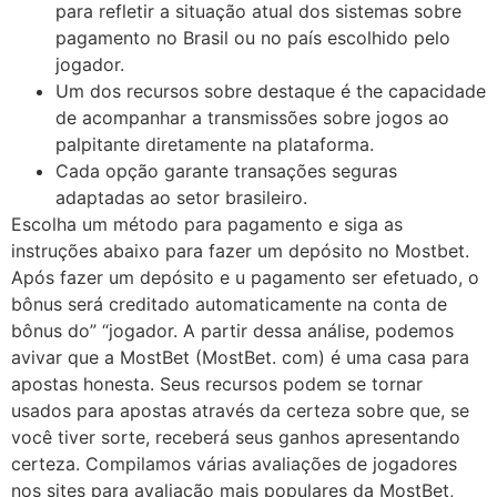
para refletir a situação atual dos sistemas sobre
pagamento no Brasil ou no país escolhido pelo
jogador.
Um dos recursos sobre destaque é the capacidade
de acompanhar a transmissões sobre jogos ao
palpitante diretamente na plataforma.
Cada opção garante transações seguras
adaptadas ao setor brasileiro.
Escolha um método para pagamento e siga as
instruções abaixo para fazer um depósito no Mostbet.
Após fazer um depósito e u pagamento ser efetuado, o
bônus será creditado automaticamente na conta de
bônus do” “jogador. A partir dessa análise, podemos
avivar que a MostBet (MostBet. com) é uma casa para
apostas honesta. Seus recursos podem se tornar
usados para apostas através da certeza sobre que, se
você tiver sorte, receberá seus ganhos apresentando
certeza. Compilamos várias avaliações de jogadores
nos sites para avaliação mais populares da MostBet,