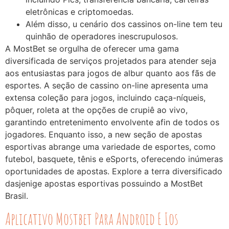
eletrônicas e criptomoedas.
Além disso, u cenário dos cassinos on-line tem teu
quinhão de operadores inescrupulosos.
A MostBet se orgulha de oferecer uma gama
diversificada de serviços projetados para atender seja
aos entusiastas para jogos de albur quanto aos fãs de
esportes. A seção de cassino on-line apresenta uma
extensa coleção para jogos, incluindo caça-níqueis,
pôquer, roleta at the opções de crupiê ao vivo,
garantindo entretenimento envolvente afin de todos os
jogadores. Enquanto isso, a new seção de apostas
esportivas abrange uma variedade de esportes, como
futebol, basquete, tênis e eSports, oferecendo inúmeras
oportunidades de apostas. Explore a terra diversificado
dasjenige apostas esportivas possuindo a MostBet
Brasil.
Aplicativo Mostbet Para Android E Ios