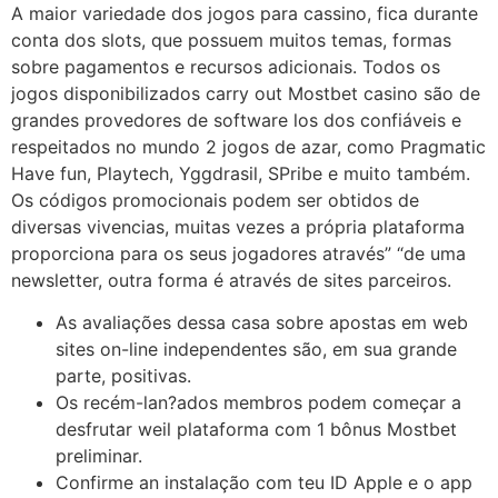
A maior variedade dos jogos para cassino, fica durante
conta dos slots, que possuem muitos temas, formas
sobre pagamentos e recursos adicionais. Todos os
jogos disponibilizados carry out Mostbet casino são de
grandes provedores de software los dos confiáveis e
respeitados no mundo 2 jogos de azar, como Pragmatic
Have fun, Playtech, Yggdrasil, SPribe e muito também.
Os códigos promocionais podem ser obtidos de
diversas vivencias, muitas vezes a própria plataforma
proporciona para os seus jogadores através” “de uma
newsletter, outra forma é através de sites parceiros.
As avaliações dessa casa sobre apostas em web
sites on-line independentes são, em sua grande
parte, positivas.
Os recém-lan?ados membros podem começar a
desfrutar weil plataforma com 1 bônus Mostbet
preliminar.
Confirme an instalação com teu ID Apple e o app