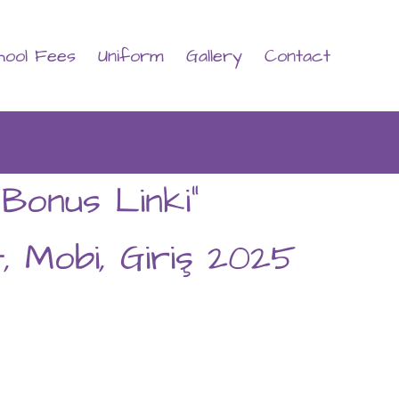
hool Fees
Uniform
Gallery
Contact
 Bonus Linki”
, Mobi, Giriş 2025