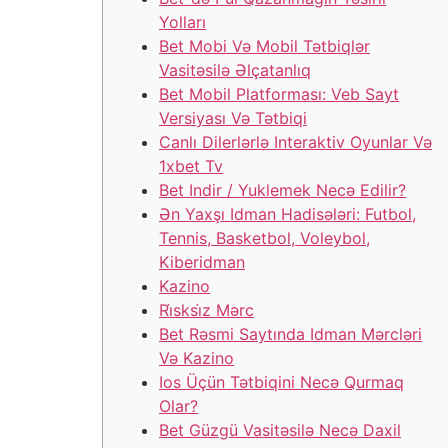
Yolları
Bet Mobi Və Mobil Tətbiqlər
Vasitəsilə Əlçatanlıq
Bet Mobil Platforması: Veb Sayt
Versiyası Və Tətbiqi
Canlı Dilerlərlə Interaktiv Oyunlar Və
1xbet Tv
Bet Indir / Yuklemek Necə Edilir?
Ən Yaxşı Idman Hadisələri: Futbol,
Tennis, Basketbol, Voleybol,
Kiberidman
Kazino
Ri̇sksi̇z Mərc
Bet Rəsmi Saytında Idman Mərcləri
Və Kazino
Ios Üçün Tətbiqini Necə Qurmaq
Olar?
Bet Güzgü Vasitəsilə Necə Daxil