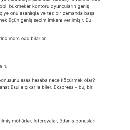
 Mobil bukmeker kontoru oyunçuların geniş
dəçiyə onu asanlıqla və tez bir zamanda başa
mək üçün geniş seçim imkanı verilmişir. Bu
inə mərc edə bilərlər.
ə h.
 bonusunu əsas hesaba necə köçürmək olar?
at üsulla çıxarıla bilər. Ekspress – bu, bir
lmiş möhürlər, lotereyalar, ödəniş bonusları