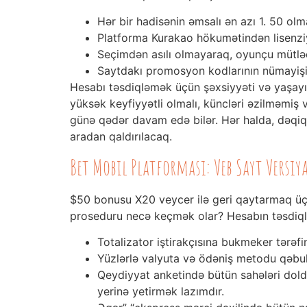
Hər bir hadisənin əmsalı ən azı 1. 50 olma
Platforma Kurakao hökumətindən lisenzi
Seçimdən asılı olmayaraq, oyunçu mütləq
Saytdakı promosyon kodlarının nümayişi 
Hesabı təsdiqləmək üçün şəxsiyyəti və yaşayış
yüksək keyfiyyətli olmalı, küncləri əzilməmiş 
günə qədər davam edə bilər. Hər halda, dəqiq
aradan qaldırılacaq.
Bet Mobil Platforması: Veb Sayt Versiy
$50 bonusu X20 veycer ilə geri qaytarmaq üç
proseduru necə keçmək olar? Hesabın təsdiqlən
Totalizator iştirakçısına bukmeker tərəf
Yüzlərlə valyuta və ödəniş metodu qəbul 
Qeydiyyat anketində bütün sahələri dol
yerinə yetirmək lazımdır.