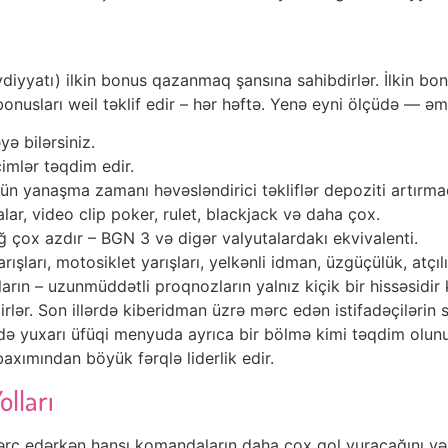
qeydiyyatı) ilkin bonus qazanmaq şansına sahibdirlər. İlkin 
nusları weil təklif edir – hər həftə. Yenə eyni ölçüdə — əma
yə bilərsiniz.
imlər təqdim edir.
n yanaşma zamanı həvəsləndirici təkliflər depoziti artırmaq
ar, video clip poker, rulet, blackjack və daha çox.
çox azdır – BGN 3 və digər valyutalardakı ekvivalenti.
şları, motosiklet yarışları, yelkənli idman, üzgüçülük, atçılıq, 
ytların – uzunmüddətli proqnozların yalnız kiçik bir hissəsid
rlər. Son illərdə kiberidman üzrə mərc edən istifadəçilərin s
də yuxarı üfüqi menyuda ayrıca bir bölmə kimi təqdim olun
baxımından böyük fərqlə liderlik edir.
lları
 mərc edərkən hansı komandaların daha çox qol vuracağını v