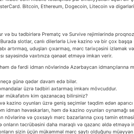
erCard. Bitcoin, Ethereum, Dogecoin, Litecoin və digərlər
ur və bu tədbirlərə Prematç və Survive rejimlərində proqn
urada slotlar, canlı dilerlərlə Live kazino və bir çox başq
sabı artırmaq, uduşları çıxarmaq, mərc tarixçəsini izləmək v
iyası sayəsində vaxtınıza qənaət etməyə imkan verir.
həm də fərdi idman növlərində Azərbaycan idmançılarına m
 neçə günə qədər davam edə bilər.
omandalar üzrə tədbiri axtarmaq imkanı mövcuddur.
ar mükafatını kim qazanacaq bilirsiniz?
ə kazino oyunları üzrə geniş seçimlər təqdim edən aparıcı 
m idman həvəskarları, həm də kazino oyunları oynamağı sev
n növlərinə və çoxsaylı mərc bazarlarına çıxış təmin etməsidi
və onların təcrübəsini daha maraqlı və qazanc əldə etməyə i
ə onların sizin üçün mükəmməl mərc saytı olduğunu müəyyə