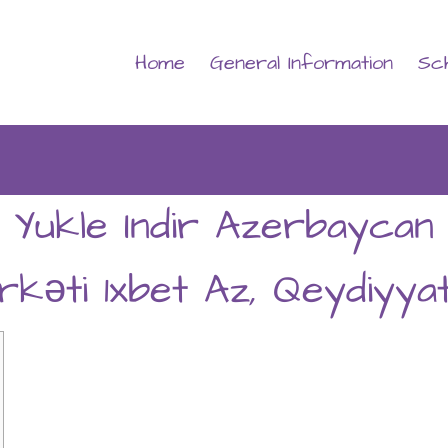
Home
General Information
Sc
i Yukle Indir Azerbaycan
kəti 1xbet Az, Qeydiyyat