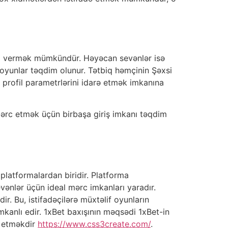
i
oz vermək mümkündür. Həyəcan sevənlər isə
a oyunlar təqdim olunur. Tətbiq həmçinin Şəxsi
ə profil parametrlərini idarə etmək imkanına
ərc etmək üçün birbaşa giriş imkanı təqdim
platformalardan biridir. Platforma
ənlər üçün ideal mərc imkanları yaradır.
r. Bu, istifadəçilərə müxtəlif oyunların
mkanlı edir. 1xBet baxışının məqsədi 1xBet-in
n etməkdir
https://www.css3create.com/
.